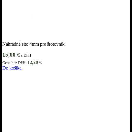
Náhradné sito 4mm pre šrotovník
15,00
€
s DPH
12,20
€
Cena bez DPH:
Do košíka
Informácie
Obchodné podmienky
Ochrana osobných údajov
Cookies