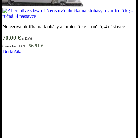
Nerezová plnička na klobásy a jarnice 5 kg – ručná, 4 nástavce
70,00
€
s DPH
56,91
€
Cena bez DPH:
Do košíka