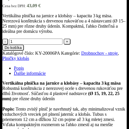
43,09
€
Cena bez DPH:
Vertikálna plnička na jarnice a klobásy – kapacita 3 kg mäsa.
Nerezová konštrukcia s drevenou rukoväťou a 4 nástavcami (Ø 15–
25 mm) pre rôzne druhy údenín. Kompaktná, ľahko čistiteľná a
ideálna pre domácu výrobu.
množstvo
Horizontálna
Do košíka
plnička
Katalógové číslo:
KY-20006PA
Kategórie:
Drobnochov - stroje
,
na
Plničky klobás
maternice
a
Popis
klobásu
Ďalšie informácie
s
objemom
Vertikálna plnička na jarnice a klobásy – kapacita 3 kg mäsa
3kg
Robustná konštrukcia z nerezovej ocele s drevenou rukoväťou pre
Vanessa
dlhú životnosť. Súčasťou 4 plastové nadstavce
(Ø 15, 19, 22, 25
mm)
pre rôzne druhy údenín
Popis:
Tento zvislý plnič je navrhnutý tak, aby minimalizoval vznik
vzduchových vreciek pri plnení jaterníc a klobás. Tubus s
priemerom 12 cm a dĺžkou 32 cm pojme až 3 kg mletej zmesi.
Vďaka kompaktným rozmerom sa ľahko zmestí aj na menšie