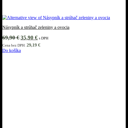
Násypník a strúhač zeleniny a ovocia
Pôvodná
Aktuálna
69,90
€
35,90
€
s DPH
cena
cena
29,19
€
Cena bez DPH:
bola:
je:
Do košíka
69,90 €.
35,90 €.