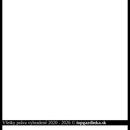
Reklamácie
Odstúpiť od zmluvy tu
Pri nákupe
O nás
Dodanie a platba
Ako nakupovať
Tipy pre gazdinky
Kontakt
Fakturačné údaje
ROVAKIA s.r.o.
Družstevná 2584/25
945 01 Komárno
telefón:
+421 944 239 959
e-mail:
info@topgazdinka.sk
Všetky práva vyhradené 2020 - 2026 ©
topgazdinka.sk