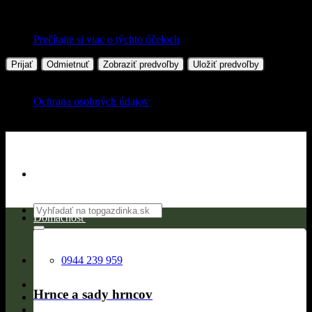
Prečítajte si viac o týchto účeloch
Prijať
Odmietnuť
Zobraziť predvoľby
Uložiť predvoľby
Ochrana osobných údajov
Skip
to
content
Hľadať:
Domácnosť
0944 239 959
Hrnce a sady hrncov