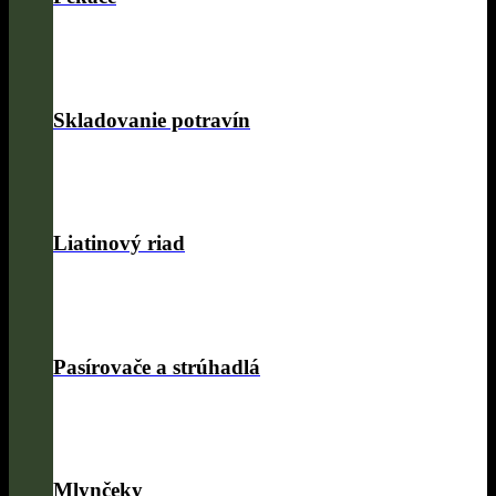
Skladovanie potravín
Liatinový riad
Pasírovače a strúhadlá
Mlynčeky