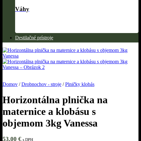
Váhy
Destilačné prístroje
Domov
/
Drobnochov - stroje
/
Plničky klobás
Horizontálna plnička na
maternice a klobásu s
objemom 3kg Vanessa
53,00
€
s DPH