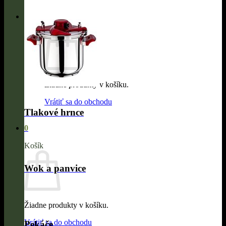
0
Žiadne produkty v košíku.
Vrátiť sa do obchodu
Tlakové hrnce
0
Košík
Wok a panvice
Žiadne produkty v košíku.
Vrátiť sa do obchodu
Pekáče