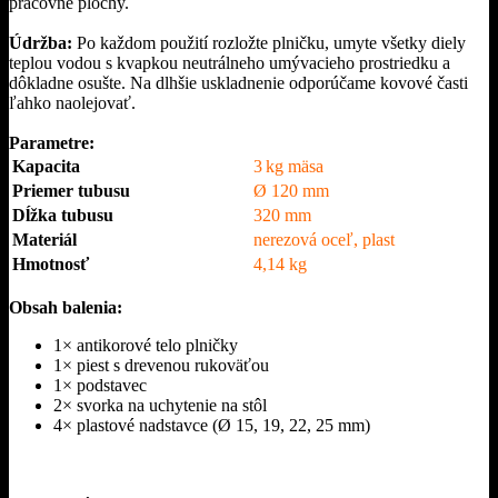
pracovné plochy.
Údržba:
Po každom použití rozložte plničku, umyte všetky diely
teplou vodou s kvapkou neutrálneho umývacieho prostriedku a
dôkladne osušte. Na dlhšie uskladnenie odporúčame kovové časti
ľahko naolejovať.
Parametre:
Kapacita
3 kg mäsa
Priemer tubusu
Ø 120 mm
Dĺžka tubusu
320 mm
Materiál
nerezová oceľ, plast
Hmotnosť
4,14 kg
Obsah balenia:
1× antikorové telo plničky
1× piest s drevenou rukoväťou
1× podstavec
2× svorka na uchytenie na stôl
4× plastové nadstavce (Ø 15, 19, 22, 25 mm)