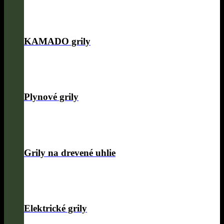
KAMADO grily
Plynové grily
Grily na drevené uhlie
Elektrické grily