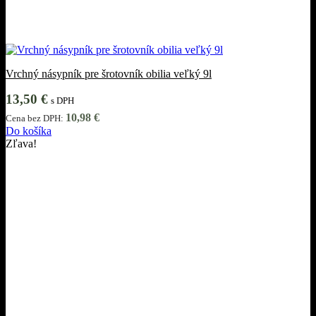
Vrchný násypník pre šrotovník obilia veľký 9l
13,50
€
s DPH
10,98
€
Cena bez DPH:
Do košíka
Zľava!