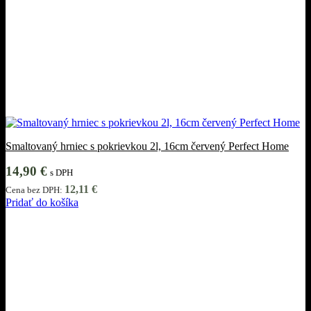
Smaltovaný hrniec s pokrievkou 2l, 16cm červený Perfect Home
14,90
€
s DPH
12,11
€
Cena bez DPH:
Pridať do košíka