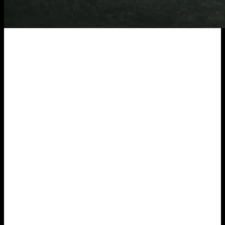
Informácie
Obchodné podmienky
Ochrana osobných údajov
Cookies
Reklamácie
Odstúpiť od zmluvy tu
Pri nákupe
O nás
Dodanie a platba
Ako nakupovať
Tipy pre gazdinky
Kontakt
Fakturačné údaje