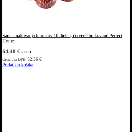
Sada smaltovaných hrncov 10 dielna, červené botkované Perfect
Home
64,40
€
s DPH
52,36
€
Cena bez DPH:
Pridať do košíka