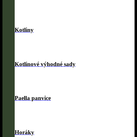
Kotliny
Kotlinové výhodné sady
Paella panvice
Horáky