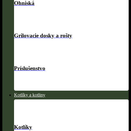
Ohniská
Grilovacie dosky a rošty
Príslušenstvo
Kotlíky a kotliny
Kotlíky