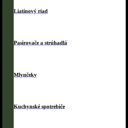
Liatinový riad
Pasírovače a strúhadlá
Mlynčeky
Kuchynské spotrebiče