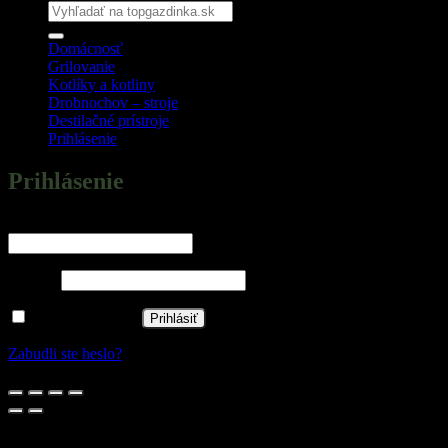
Hľadať:
Domácnosť
Grilovanie
Kotlíky a kotliny
Drobnochov – stroje
Destilačné prístroje
Prihlásenie
Prihlásenie
Povinné
Používateľské meno alebo e-mailová adresa
*
Povinné
Heslo
*
Zapamätať si ma
Prihlásiť
Zabudli ste heslo?