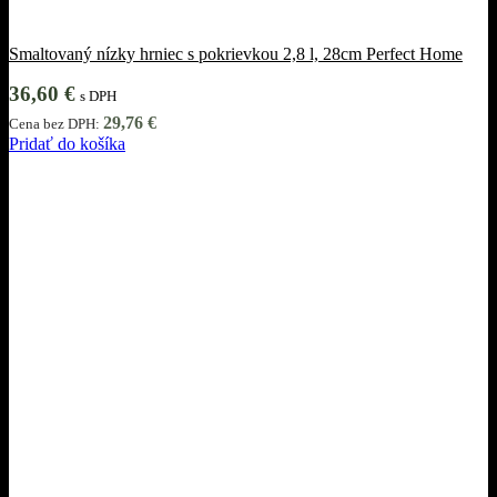
Smaltovaný nízky hrniec s pokrievkou 2,8 l, 28cm Perfect Home
36,60
€
s DPH
29,76
€
Cena bez DPH:
Pridať do košíka