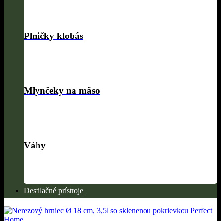
Plničky klobás
Mlynčeky na mäso
Váhy
Destilačné prístroje