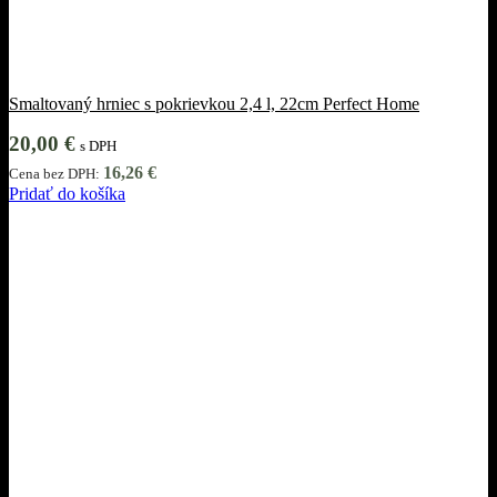
Smaltovaný hrniec s pokrievkou 2,4 l, 22cm Perfect Home
20,00
€
s DPH
16,26
€
Cena bez DPH:
Pridať do košíka