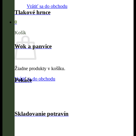
Vrátiť sa do obchodu
Tlakové hrnce
0
Košík
Wok a panvice
Žiadne produkty v košíku.
Vrátiť sa do obchodu
Pekáče
Skladovanie potravín