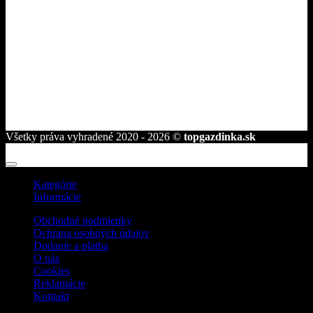
ROVAKIA s.r.o.
Družstevná 2584/25
945 01 Komárno
telefón:
+421 944 239 959
e-mail:
info@topgazdinka.sk
Všetky práva vyhradené 2020 - 2026 ©
topgazdinka.sk
Kategórie
Informácie
Obchodné podmienky
Ochrana osobných údajov
Dodanie a platba
O nás
Cookies
Reklamácie
Kontakt