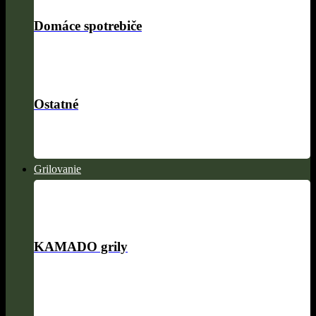
Domáce spotrebiče
Ostatné
Grilovanie
KAMADO grily