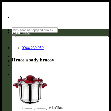
Skip
to
content
Hľadať:
Domácnosť
0944 239 959
Hrnce a sady hrncov
0
Žiadne produkty v košíku.