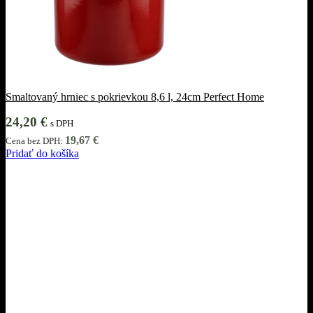
Smaltovaný hrniec s pokrievkou 8,6 l, 24cm Perfect Home
24,20
€
s DPH
19,67
€
Cena bez DPH:
Pridať do košíka