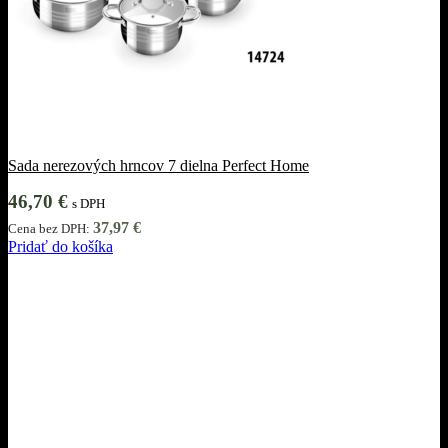
Sada nerezových hrncov 7 dielna Perfect Home
46,70
€
s DPH
37,97
€
Cena bez DPH:
Pridať do košíka