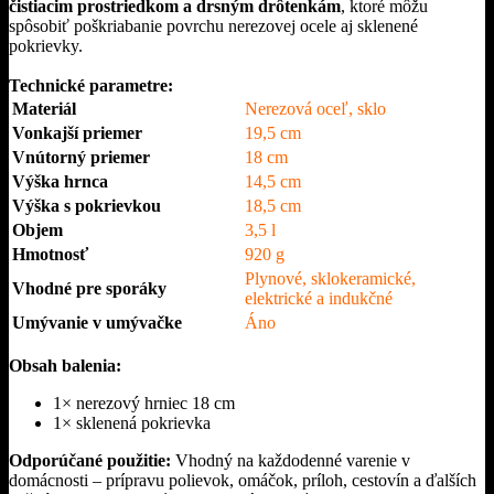
čistiacim prostriedkom a drsným drôtenkám
, ktoré môžu
spôsobiť poškriabanie povrchu nerezovej ocele aj sklenené
pokrievky.
Technické parametre:
Materiál
Nerezová oceľ, sklo
Vonkajší priemer
19,5 cm
Vnútorný priemer
18 cm
Výška hrnca
14,5 cm
Výška s pokrievkou
18,5 cm
Objem
3,5 l
Hmotnosť
920 g
Plynové, sklokeramické,
Vhodné pre sporáky
elektrické a indukčné
Umývanie v umývačke
Áno
Obsah balenia:
1× nerezový hrniec 18 cm
1× sklenená pokrievka
Odporúčané použitie:
Vhodný na každodenné varenie v
domácnosti – prípravu polievok, omáčok, príloh, cestovín a ďalších