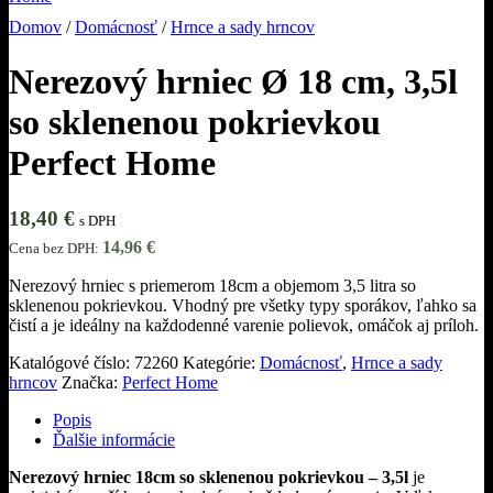
Domov
/
Domácnosť
/
Hrnce a sady hrncov
Nerezový hrniec Ø 18 cm, 3,5l
so sklenenou pokrievkou
Perfect Home
18,40
€
s DPH
14,96
€
Cena bez DPH:
Nerezový hrniec s priemerom 18cm a objemom 3,5 litra so
sklenenou pokrievkou. Vhodný pre všetky typy sporákov, ľahko sa
čistí a je ideálny na každodenné varenie polievok, omáčok aj príloh.
Katalógové číslo:
72260
Kategórie:
Domácnosť
,
Hrnce a sady
hrncov
Značka:
Perfect Home
Popis
Ďalšie informácie
Nerezový hrniec 18cm so sklenenou pokrievkou – 3,5l
je