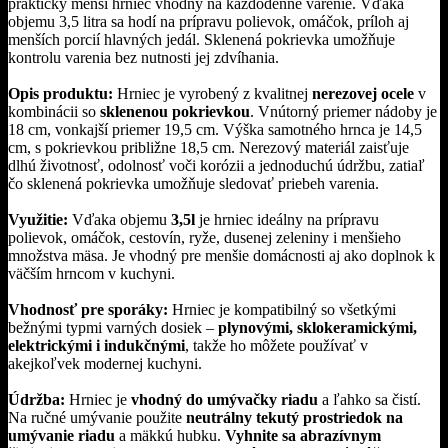
praktický menší hrniec vhodný na každodenné varenie. Vďaka
objemu 3,5 litra sa hodí na prípravu polievok, omáčok, príloh aj
menších porcií hlavných jedál. Sklenená pokrievka umožňuje
kontrolu varenia bez nutnosti jej zdvíhania.
Opis produktu:
Hrniec je vyrobený z kvalitnej
nerezovej ocele
v
kombinácii so
sklenenou pokrievkou
. Vnútorný priemer nádoby je
18 cm, vonkajší priemer 19,5 cm. Výška samotného hrnca je 14,5
cm, s pokrievkou približne 18,5 cm. Nerezový materiál zaisťuje
dlhú životnosť, odolnosť voči korózii a jednoduchú údržbu, zatiaľ
čo sklenená pokrievka umožňuje sledovať priebeh varenia.
Využitie:
Vďaka objemu
3,5l
je hrniec ideálny na prípravu
polievok, omáčok, cestovín, ryže, dusenej zeleniny i menšieho
množstva mäsa. Je vhodný pre menšie domácnosti aj ako doplnok k
väčším hrncom v kuchyni.
Vhodnosť pre sporáky:
Hrniec je kompatibilný so všetkými
bežnými typmi varných dosiek –
plynovými, sklokeramickými,
elektrickými i indukčnými
, takže ho môžete používať v
akejkoľvek modernej kuchyni.
Údržba:
Hrniec je
vhodný do umývačky riadu
a ľahko sa čistí.
Na ručné umývanie použite
neutrálny tekutý prostriedok na
umývanie riadu
a mäkkú hubku.
Vyhnite sa abrazívnym