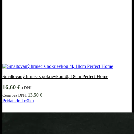
Smaltovaný hrniec s pokrievkou 4l, 18cm Perfect Home
16,60
€
s DPH
13,50
€
Cena bez DPH:
Pridať do košíka