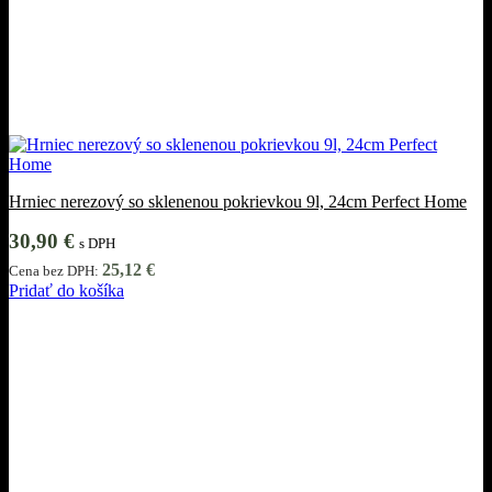
Hrniec nerezový so sklenenou pokrievkou 9l, 24cm Perfect Home
30,90
€
s DPH
25,12
€
Cena bez DPH:
Pridať do košíka