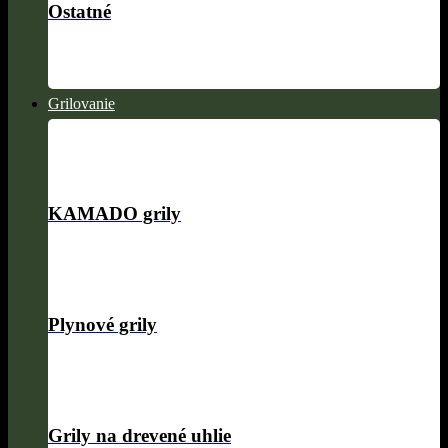
Ostatné
Grilovanie
KAMADO grily
Plynové grily
Grily na drevené uhlie