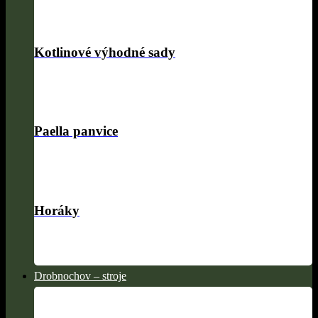
Kotlinové výhodné sady
Paella panvice
Horáky
Drobnochov – stroje