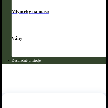
Mlynčeky na mäso
Váhy
Destilačné prístroje