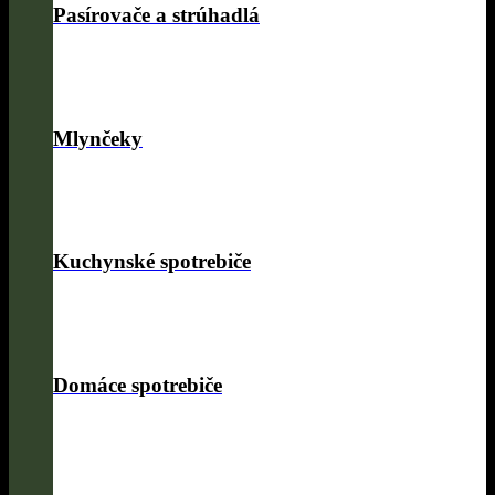
Pasírovače a strúhadlá
Mlynčeky
Kuchynské spotrebiče
Domáce spotrebiče