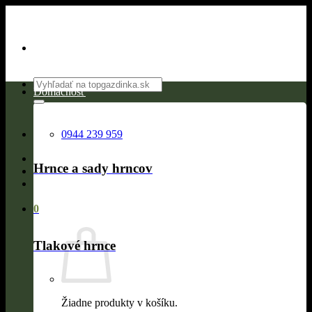
Skip
to
content
Hľadať:
Domácnosť
0944 239 959
Hrnce a sady hrncov
0
Tlakové hrnce
Žiadne produkty v košíku.