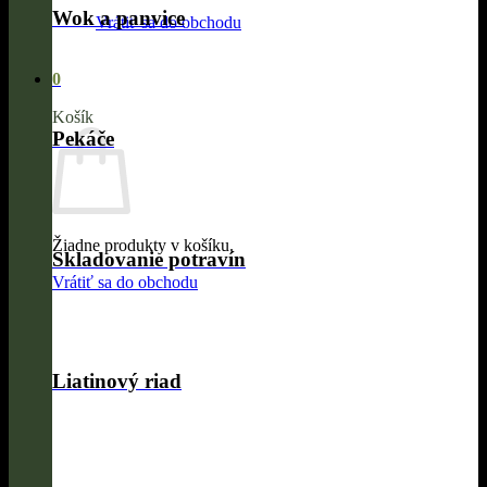
Wok a panvice
Vrátiť sa do obchodu
0
Košík
Pekáče
Žiadne produkty v košíku.
Skladovanie potravín
Vrátiť sa do obchodu
Liatinový riad