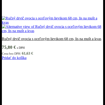
Ručný drvič ovocia s oceľovým lievikom 68 cm, lis na mušt a kvas
75,80
€
s DPH
61,63
€
Cena bez DPH:
Pridať do košíka