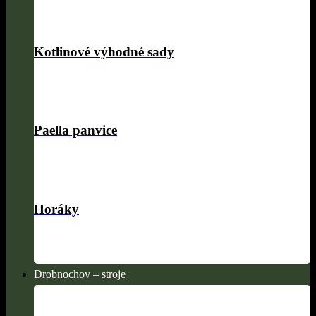
Kotlinové výhodné sady
Paella panvice
Horáky
Drobnochov – stroje