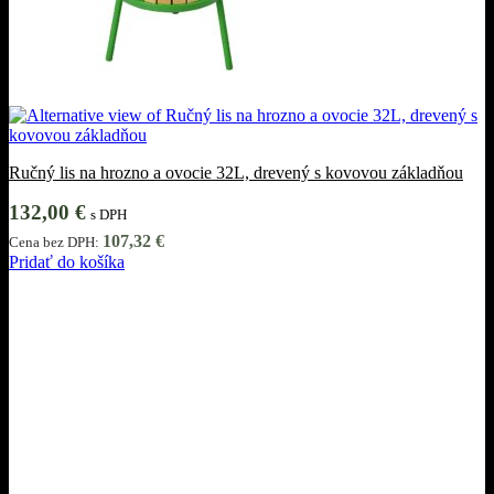
Ručný lis na hrozno a ovocie 32L, drevený s kovovou základňou
132,00
€
s DPH
107,32
€
Cena bez DPH:
Pridať do košíka
Informácie
Obchodné podmienky
Ochrana osobných údajov
Cookies