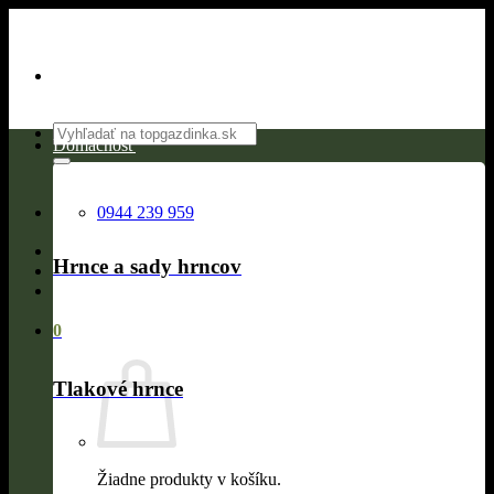
Skip
to
content
Hľadať:
Domácnosť
0944 239 959
Hrnce a sady hrncov
0
Tlakové hrnce
Žiadne produkty v košíku.