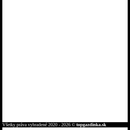
Reklamácie
Odstúpiť od zmluvy tu
Pri nákupe
O nás
Dodanie a platba
Ako nakupovať
Tipy pre gazdinky
Kontakt
Fakturačné údaje
ROVAKIA s.r.o.
Družstevná 2584/25
945 01 Komárno
telefón:
+421 944 239 959
e-mail:
info@topgazdinka.sk
Všetky práva vyhradené 2020 - 2026 ©
topgazdinka.sk