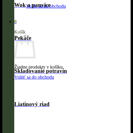
Wok a panvice
Vrátiť sa do obchodu
0
Košík
Pekáče
Žiadne produkty v košíku.
Skladovanie potravín
Vrátiť sa do obchodu
Liatinový riad