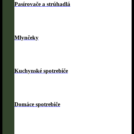
Pasírovače a strúhadlá
Mlynčeky
Kuchynské spotrebiče
Domáce spotrebiče