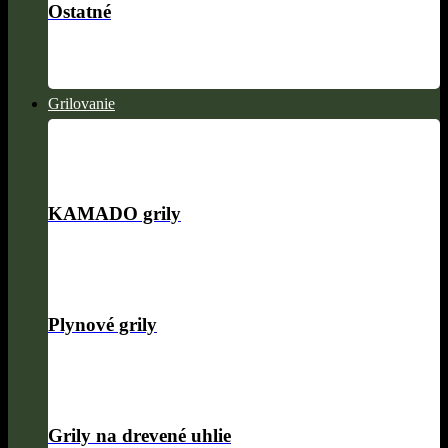
Ostatné
Grilovanie
KAMADO grily
Plynové grily
Grily na drevené uhlie