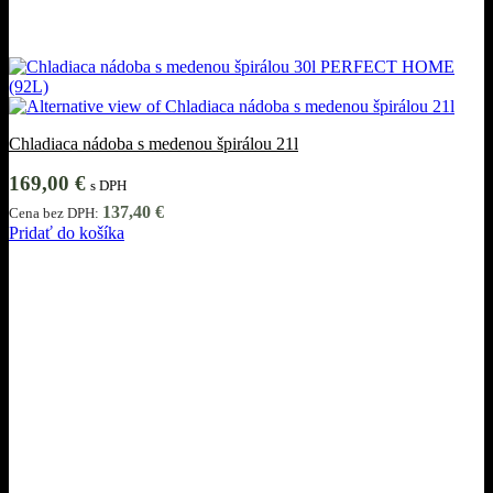
Chladiaca nádoba s medenou špirálou 21l
169,00
€
s DPH
137,40
€
Cena bez DPH:
Pridať do košíka