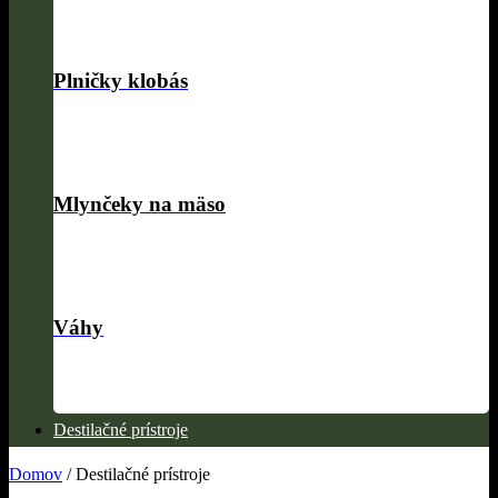
Plničky klobás
Mlynčeky na mäso
Váhy
Destilačné prístroje
Domov
/
Destilačné prístroje