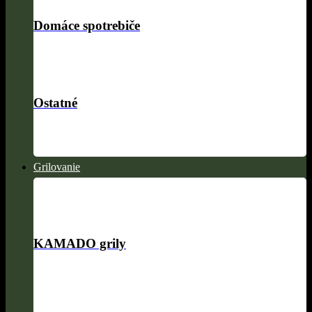
Domáce spotrebiče
Ostatné
Grilovanie
KAMADO grily