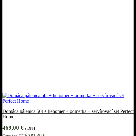
Domáca pálenica 50l + liehomer + odmerka + servírovací set Perfect
Home
469,00
€
s DPH
381,30
€
Cena bez DPH: