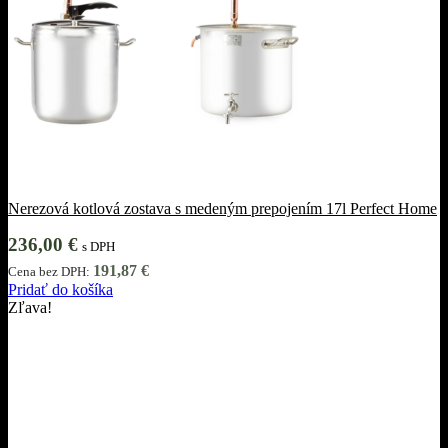
Nerezová kotlová zostava s medeným prepojením 17l Perfect Home
236,00
€
s DPH
191,87
€
Cena bez DPH:
Pridať do košíka
Zľava!