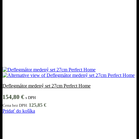
Deflegmátor medený set 27cm Perfect Home
154,80
€
s DPH
125,85
€
Cena bez DPH:
Pridať do košíka