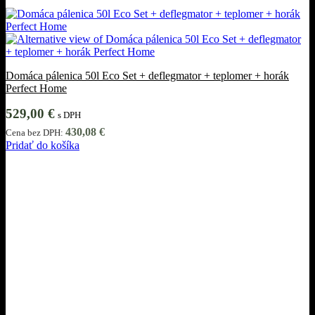
Domáca pálenica 50l Eco Set + deflegmator + teplomer + horák
Perfect Home
529,00
€
s DPH
430,08
€
Cena bez DPH:
Pridať do košíka