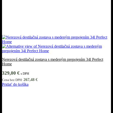
Nerezová destilačná zostava s medeným prepojením 34l Perfect
Home
329,00
€
s DPH
267,48
€
Cena bez DPH:
Pridať do košíka