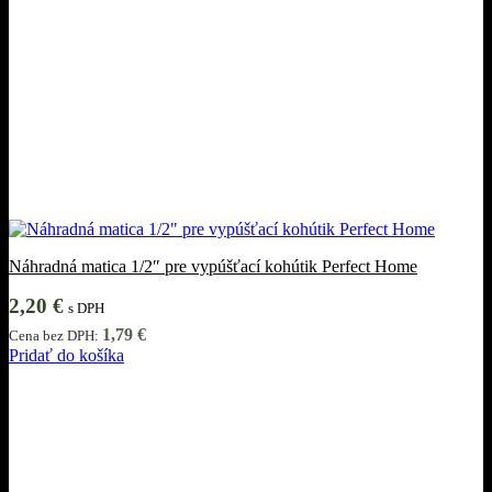
Náhradná matica 1/2″ pre vypúšťací kohútik Perfect Home
2,20
€
s DPH
1,79
€
Cena bez DPH:
Pridať do košíka