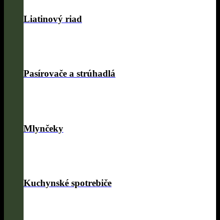
Liatinový riad
Pasírovače a strúhadlá
Mlynčeky
Kuchynské spotrebiče