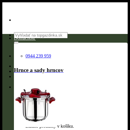
Skip
to
content
Hľadať:
Domácnosť
0944 239 959
Hrnce a sady hrncov
0
Žiadne produkty v košíku.