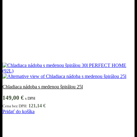
Chladiaca nádoba s medenou špirálou 25l
149,00
€
s DPH
121,14
€
Cena bez DPH:
Pridať do košíka