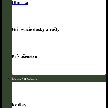
Ohniská
Grilovacie dosky a rošty
Príslušenstvo
Kotlíky a kotliny
Kotlíky