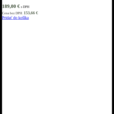
189,00
€
s DPH
153,66
€
Cena bez DPH:
Pridať do košíka