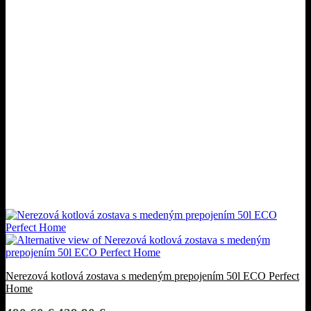
Nerezová kotlová zostava s medeným prepojením 50l ECO Perfect
Home