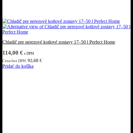
Chladič pre nerezové kotlové zostavy 17–50 l Perfect Home
114,00
€
s DPH
92,68
€
Cena bez DPH:
Pridať do košíka