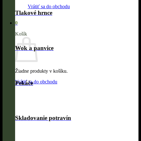
Vrátiť sa do obchodu
Tlakové hrnce
0
Košík
Wok a panvice
Žiadne produkty v košíku.
Vrátiť sa do obchodu
Pekáče
Skladovanie potravín