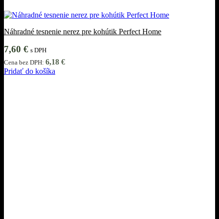
Náhradné tesnenie nerez pre kohútik Perfect Home
7,60
€
s DPH
6,18
€
Cena bez DPH:
Pridať do košíka