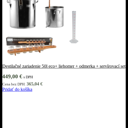
Destilačné zariadenie 50l eco+ liehomer + odmerka + servírovací set
449,00
€
s DPH
365,04
€
Cena bez DPH:
Pridať do košíka