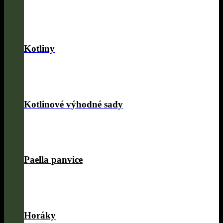
Kotliny
Kotlinové výhodné sady
Paella panvice
Horáky