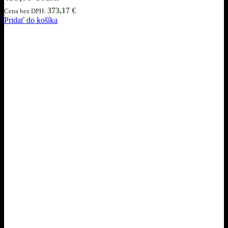
373,17
€
Cena bez DPH:
Pridať do košíka