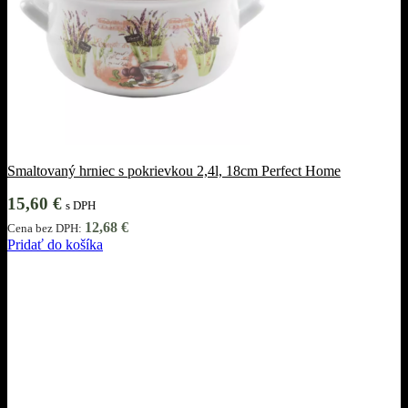
Smaltovaný hrniec s pokrievkou 2,4l, 18cm Perfect Home
15,60
€
s DPH
12,68
€
Cena bez DPH:
Pridať do košíka