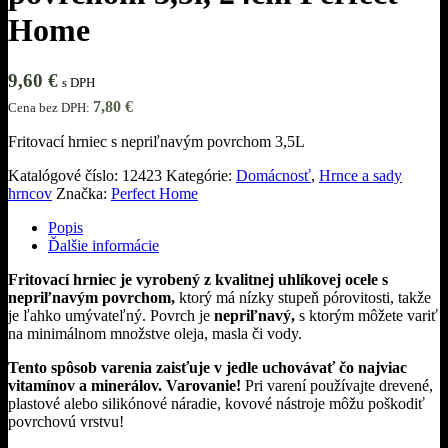
Home
9,60
€
s DPH
7,80
€
Cena bez DPH:
Fritovací hrniec s nepriľnavým povrchom 3,5L
Katalógové číslo:
12423
Kategórie:
Domácnosť
,
Hrnce a sady
hrncov
Značka:
Perfect Home
Popis
Ďalšie informácie
Fritovací hrniec je vyrobený z kvalitnej uhlíkovej ocele s
nepriľnavým povrchom,
ktorý má nízky stupeň pórovitosti, takže
je ľahko umývateľný. Povrch je
nepriľnavý,
s ktorým môžete variť
na minimálnom množstve oleja, masla či vody.
Tento spôsob varenia zaisťuje v jedle uchovávať čo najviac
vitamínov a minerálov.
Varovanie!
Pri varení používajte drevené,
plastové alebo silikónové náradie, kovové nástroje môžu poškodiť
povrchovú vrstvu!