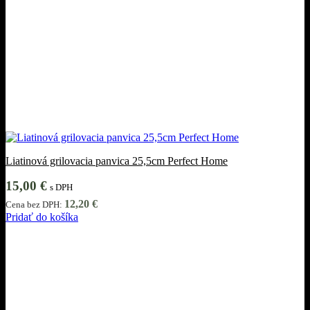
Liatinová grilovacia panvica 25,5cm Perfect Home
15,00
€
s DPH
12,20
€
Cena bez DPH:
Pridať do košíka