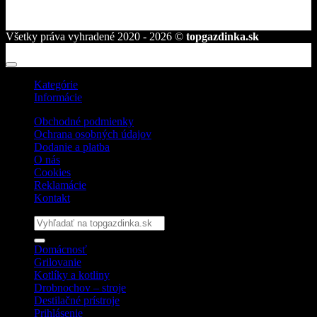
Všetky práva vyhradené 2020 - 2026 ©
topgazdinka.sk
Kategórie
Informácie
Obchodné podmienky
Ochrana osobných údajov
Dodanie a platba
O nás
Cookies
Reklamácie
Kontakt
Hľadať:
Domácnosť
Grilovanie
Kotlíky a kotliny
Drobnochov – stroje
Destilačné prístroje
Prihlásenie