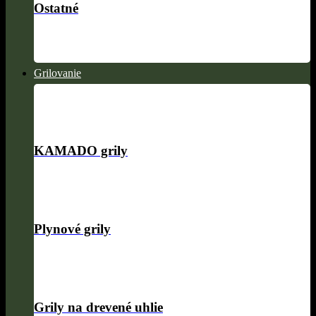
Ostatné
Grilovanie
KAMADO grily
Plynové grily
Grily na drevené uhlie