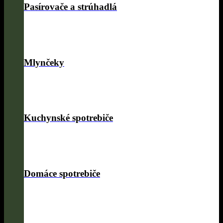
Pasírovače a strúhadlá
Mlynčeky
Kuchynské spotrebiče
Domáce spotrebiče