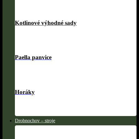
Kotlinové výhodné sady
Paella panvice
Horáky
Drobnochov – stroje