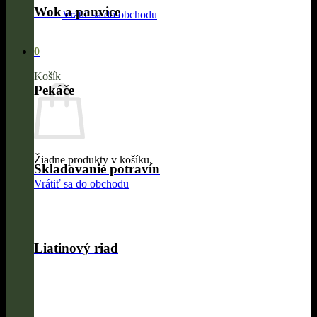
Wok a panvice
Vrátiť sa do obchodu
0
Košík
Pekáče
Žiadne produkty v košíku.
Skladovanie potravín
Vrátiť sa do obchodu
Liatinový riad