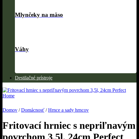
Mlynčeky na mäso
Váhy
Destilačné prístroje
Domov
/
Domácnosť
/
Hrnce a sady hrncov
Fritovací hrniec s nepriľnavým
povrchom 3,5l, 24cm Perfect