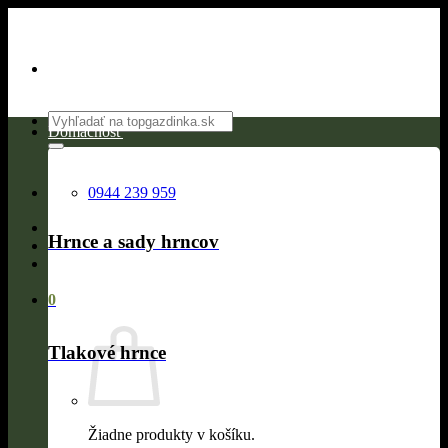
Skip
to
content
Hľadať:
Domácnosť
0944 239 959
Hrnce a sady hrncov
0
Tlakové hrnce
Žiadne produkty v košíku.