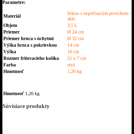
Parametre:
železo s nepriľnavým povrchom /
Materiál
sklo
Objem
3,5 L
Priemer
Ø 24 cm
Priemer hrnca s úchytmi
Ø 32 cm
Výška hrnca s pokrievkou
14 cm
Výška
10 cm
Rozmer fritovacieho košíka
21 x 7 cm
Farba
sivá
Hmotnosť
1,26 kg
Hmotnosť
1,26 kg
Súvisiace produkty