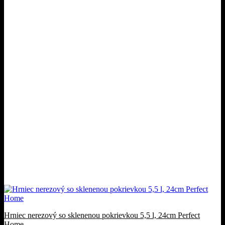
Hrniec nerezový so sklenenou pokrievkou 5,5 l, 24cm Perfect
Home