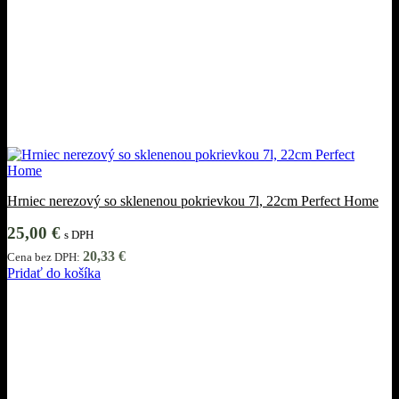
Hrniec nerezový so sklenenou pokrievkou 7l, 22cm Perfect Home
25,00
€
s DPH
20,33
€
Cena bez DPH:
Pridať do košíka
Informácie