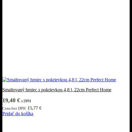
Smaltovaný hrniec s pokrievkou 4,8 l, 22cm Perfect Home
19,40
€
s DPH
15,77
€
Cena bez DPH:
Pridať do košíka