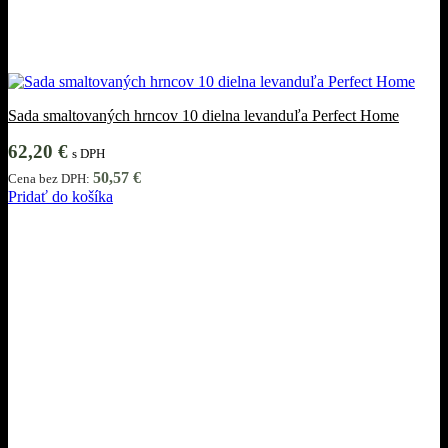
Sada smaltovaných hrncov 10 dielna levanduľa Perfect Home
62,20
€
s DPH
50,57
€
Cena bez DPH:
Pridať do košíka