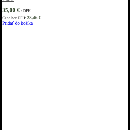
35,00
€
s DPH
28,46
€
Cena bez DPH:
Pridať do košíka