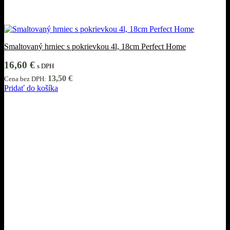
Smaltovaný hrniec s pokrievkou 4l, 18cm Perfect Home
16,60
€
s DPH
13,50
€
Cena bez DPH:
Pridať do košíka