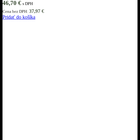
46,70
€
s DPH
37,97
€
Cena bez DPH:
Pridať do košíka