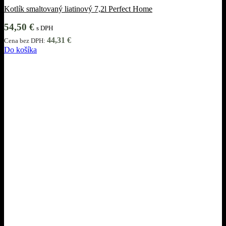
Kotlík smaltovaný liatinový 7,2l Perfect Home
54,50
€
s DPH
44,31
€
Cena bez DPH:
Do košíka