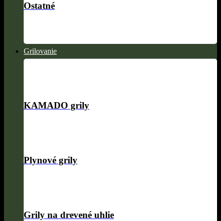
Ostatné
Grilovanie
KAMADO grily
Plynové grily
Grily na drevené uhlie