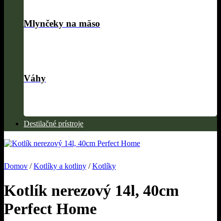
Mlynčeky na mäso
Váhy
Destilačné prístroje
Domov
/
Kotlíky a kotliny
/
Kotlíky
Kotlík nerezový 14l, 40cm
Perfect Home