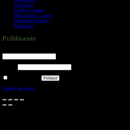
Grilovanie
Kotlíky a kotliny
Drobnochov – stroje
Destilačné prístroje
Prihlásenie
Prihlásenie
Povinné
Používateľské meno alebo e-mailová adresa
*
Povinné
Heslo
*
Zapamätať si ma
Prihlásiť
Zabudli ste heslo?