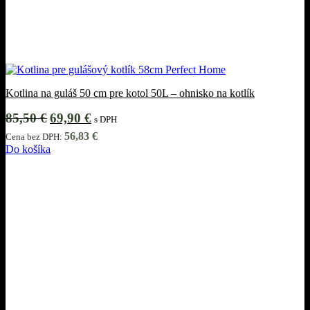
Kotlina na guláš 50 cm pre kotol 50L – ohnisko na kotlík
Pôvodná
Aktuálna
85,50
€
69,90
€
s DPH
cena
cena
56,83
€
Cena bez DPH:
bola:
je:
Do košíka
85,50 €.
69,90 €.