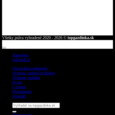
945 01 Komárno
telefón:
+421 944 239 959
e-mail:
info@topgazdinka.sk
Všetky práva vyhradené 2020 - 2026 ©
topgazdinka.sk
Kategórie
Informácie
Obchodné podmienky
Ochrana osobných údajov
Dodanie a platba
O nás
Cookies
Reklamácie
Kontakt
Hľadať:
Domácnosť