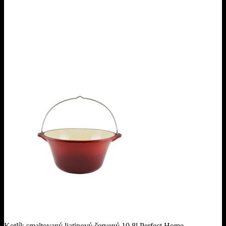
Kotlík smaltovaný liatinový červený 10,8l Perfect Home