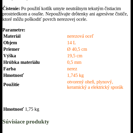
Čistenie:
Po použití kotlík umyte neutrálnym tekutým čistiacim
prostriedkom a osušte. Nepoužívajte drôtenky ani agresívne čističe,
ktoré môžu poškodiť povrch nerezovej ocele.
Parametre:
Materiál
nerezová oceľ
Objem
14 L
Priemer
Ø 40,5 cm
Výška
19,5 cm
Hrúbka materiálu
0,5 mm
Farba
nerez
Hmotnosť
1,745 kg
otvorený oheň, plynový,
Použitie
keramický a elektrický sporák
Hmotnosť
1,75 kg
Súvisiace produkty