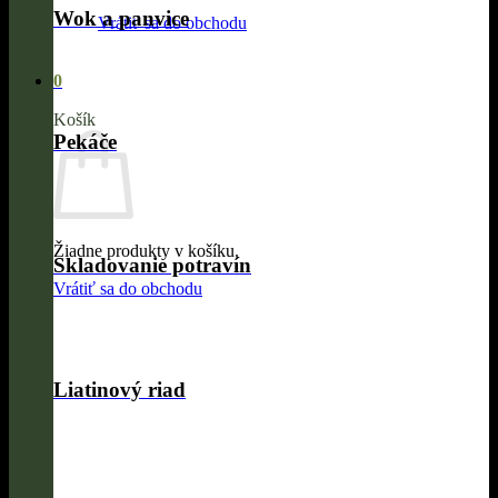
Wok a panvice
Vrátiť sa do obchodu
0
Košík
Pekáče
Žiadne produkty v košíku.
Skladovanie potravín
Vrátiť sa do obchodu
Liatinový riad