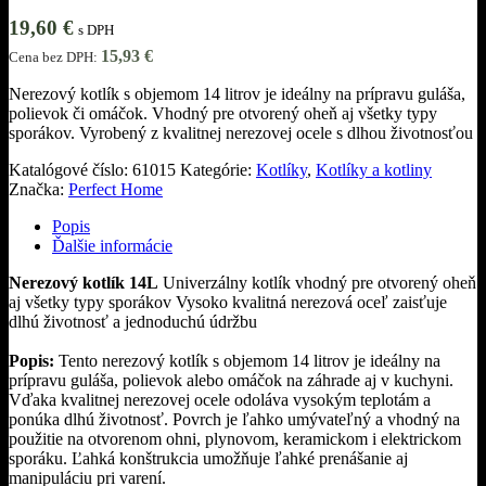
19,60
€
s DPH
15,93
€
Cena bez DPH:
Nerezový kotlík s objemom 14 litrov je ideálny na prípravu guláša,
polievok či omáčok. Vhodný pre otvorený oheň aj všetky typy
sporákov. Vyrobený z kvalitnej nerezovej ocele s dlhou životnosťou
Katalógové číslo:
61015
Kategórie:
Kotlíky
,
Kotlíky a kotliny
Značka:
Perfect Home
Popis
Ďalšie informácie
Nerezový kotlík 14L
Univerzálny kotlík vhodný pre otvorený oheň
aj všetky typy sporákov Vysoko kvalitná nerezová oceľ zaisťuje
dlhú životnosť a jednoduchú údržbu
Popis:
Tento nerezový kotlík s objemom 14 litrov je ideálny na
prípravu guláša, polievok alebo omáčok na záhrade aj v kuchyni.
Vďaka kvalitnej nerezovej ocele odoláva vysokým teplotám a
ponúka dlhú životnosť. Povrch je ľahko umývateľný a vhodný na
použitie na otvorenom ohni, plynovom, keramickom i elektrickom
sporáku. Ľahká konštrukcia umožňuje ľahké prenášanie aj
manipuláciu pri varení.