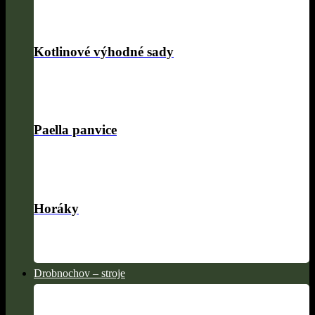
Kotlinové výhodné sady
Paella panvice
Horáky
Drobnochov – stroje