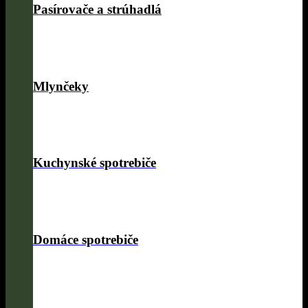
Pasírovače a strúhadlá
Mlynčeky
Kuchynské spotrebiče
Domáce spotrebiče