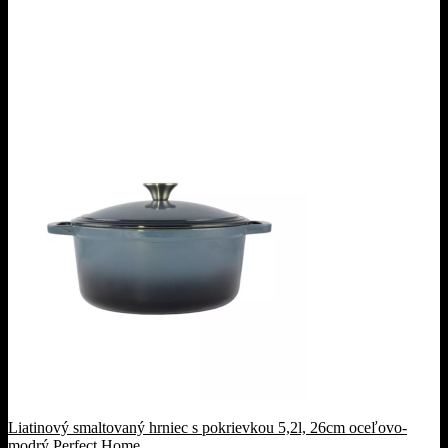
Liatinový smaltovaný hrniec s pokrievkou 5,2l, 26cm oceľovo-
modrý Perfect Home