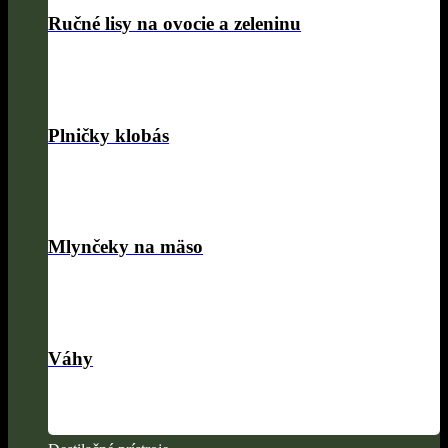
Ručné lisy na ovocie a zeleninu
Plničky klobás
Mlynčeky na mäso
Váhy