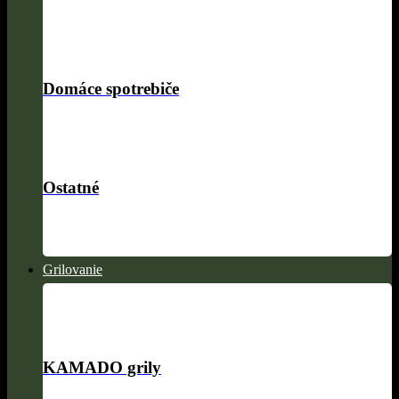
Domáce spotrebiče
Ostatné
Grilovanie
KAMADO grily