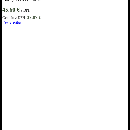
45,60
€
s DPH
37,07
€
Cena bez DPH:
Do košíka