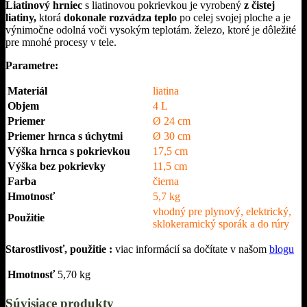
Perfect
Liatinový hrniec
s liatinovou pokrievkou je vyrobený
z čistej
Home
liatiny,
ktorá
dokonale rozvádza teplo
po celej svojej ploche a je
výnimočne odolná voči vysokým teplotám. železo, ktoré je dôležité
pre mnohé procesy v tele.
Parametre:
Materiál
liatina
Objem
4 L
Priemer
Ø 24 cm
Priemer hrnca s úchytmi
Ø 30 cm
Výška hrnca s pokrievkou
17,5 cm
Výška bez pokrievky
11,5 cm
Farba
čierna
Hmotnosť
5,7 kg
vhodný pre plynový, elektrický,
Použitie
sklokeramický sporák a do rúry
Starostlivosť, použitie :
viac informácií sa dočítate v našom
blogu
Hmotnosť
5,70 kg
Súvisiace produkty