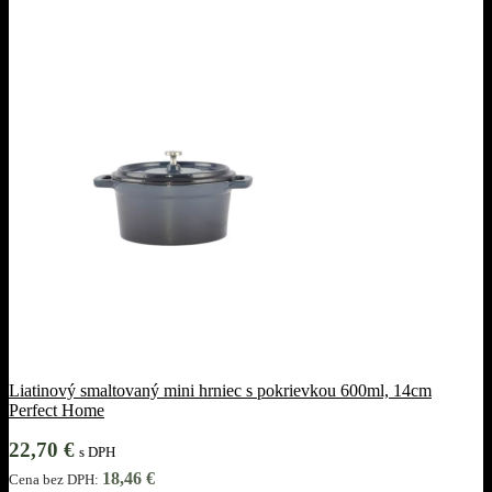
Liatinový smaltovaný mini hrniec s pokrievkou 600ml, 14cm
Perfect Home
22,70
€
s DPH
18,46
€
Cena bez DPH: