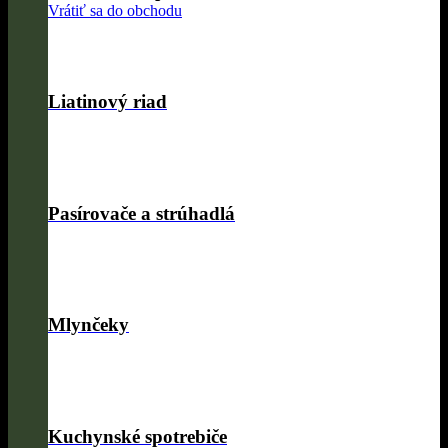
Vrátiť sa do obchodu
Liatinový riad
Pasírovače a strúhadlá
Mlynčeky
Kuchynské spotrebiče