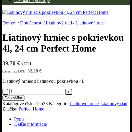
Destilačné prístroje
Domov
/
Domácnosť
/
Liatinový riad
/
Liatinové hrnce
Liatinový hrniec s pokrievkou
4l, 24 cm Perfect Home
39,70
€
s DPH
32,28
€
Cena bez DPH:
Liatinový hrniec s liatinovou pokrievkou 4L
množstvo
Liatinový
Do košíka
hrniec
Katalógové číslo:
15523
Kategórie:
Liatinové hrnce
,
Liatinový riad
s
Značka:
Perfect Home
pokrievkou
4l,
Popis
24
Ďalšie informácie
cm