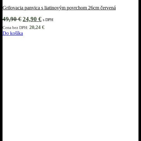
Grilovacia panvica s liatinovým povrchom 26cm červená
Pôvodná
Aktuálna
49,90
€
24,90
€
s DPH
cena
cena
20,24
€
Cena bez DPH:
bola:
je:
Do košíka
49,90 €.
24,90 €.