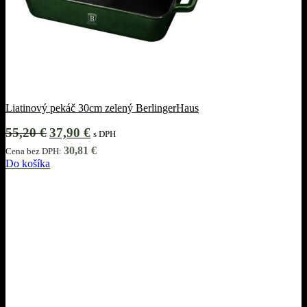
Liatinový pekáč 30cm zelený BerlingerHaus
Pôvodná
Aktuálna
55,20
€
37,90
€
s DPH
cena
cena
30,81
€
Cena bez DPH:
bola:
je:
Do košíka
55,20 €.
37,90 €.