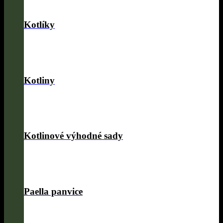
Kotlíky
Kotliny
Kotlinové výhodné sady
Paella panvice