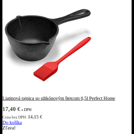
Liatinová rajnica so silikónovým štetcom 0,5l Perfect Home
17,40
€
s DPH
14,15
€
Cena bez DPH:
Do košíka
Zľava!