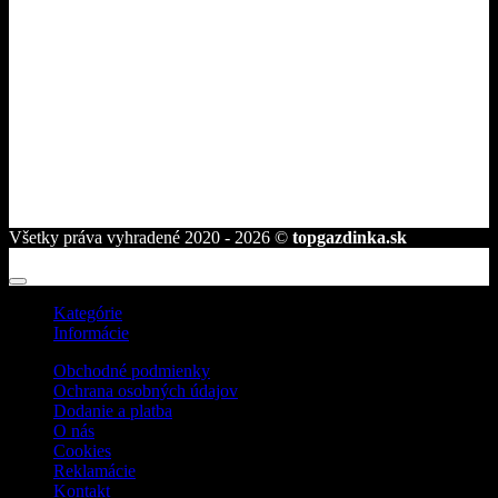
Fakturačné údaje
ROVAKIA s.r.o.
Družstevná 2584/25
945 01 Komárno
telefón:
+421 944 239 959
e-mail:
info@topgazdinka.sk
Všetky práva vyhradené 2020 - 2026 ©
topgazdinka.sk
Kategórie
Informácie
Obchodné podmienky
Ochrana osobných údajov
Dodanie a platba
O nás
Cookies
Reklamácie
Kontakt