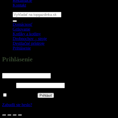
Reklamácie
Kontakt
Hľadať:
Domácnosť
Grilovanie
Kotlíky a kotliny
Drobnochov – stroje
Destilačné prístroje
Prihlásenie
Prihlásenie
Povinné
Používateľské meno alebo e-mailová adresa
*
Povinné
Heslo
*
Zapamätať si ma
Prihlásiť
Zabudli ste heslo?