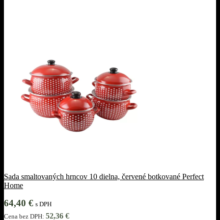
Sada smaltovaných hrncov 10 dielna, červené botkované Perfect
Home
64,40
€
s DPH
52,36
€
Cena bez DPH: