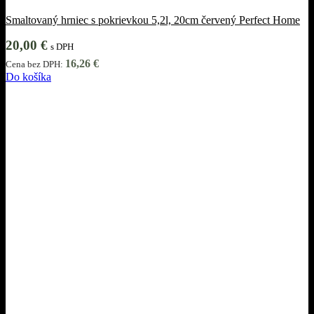
Smaltovaný hrniec s pokrievkou 5,2l, 20cm červený Perfect Home
20,00
€
s DPH
16,26
€
Cena bez DPH:
Do košíka