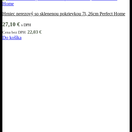
Hrniec nerezový so sklenenou pokrievkou 7l, 26cm Perfect Home
27,10
€
s DPH
22,03
€
Cena bez DPH:
Do košíka