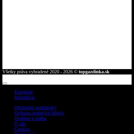
Fakturačné údaje
ROVAKIA s.r.o.
Družstevná 2584/25
945 01 Komárno
telefón:
+421 944 239 959
e-mail:
info@topgazdinka.sk
Všetky práva vyhradené 2020 - 2026 ©
topgazdinka.sk
Kategórie
Informácie
Obchodné podmienky
Ochrana osobných údajov
Dodanie a platba
O nás
Cookies