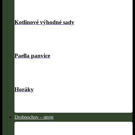
Kotlinové výhodné sady
Paella panvice
Horáky
Drobnochov – stroje