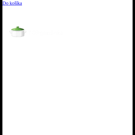
Do košíka
Informácie
Obchodné podmienky
Ochrana osobných údajov
Cookies
Reklamácie
Odstúpiť od zmluvy tu
Pri nákupe
O nás
Dodanie a platba
Ako nakupovať
Tipy pre gazdinky
Kontakt