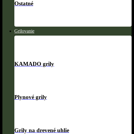
Ostatné
Grilovanie
KAMADO grily
Plynové grily
Grily na drevené uhlie