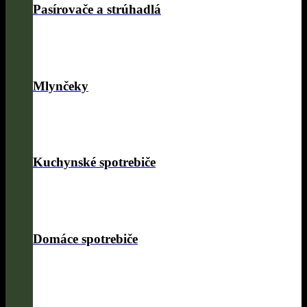
Pasírovače a strúhadlá
Mlynčeky
Kuchynské spotrebiče
Domáce spotrebiče