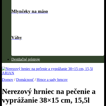
Mlynčeky na mäso
Váhy
Destilačné prístroje
Domov
/
Domácnosť
/
Hrnce a sady hrncov
Nerezový hrniec na pečenie a
vyprážanie 38×15 cm, 15,5l