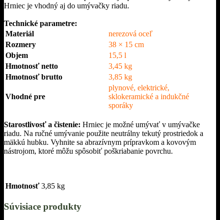
Hrniec je vhodný aj do umývačky riadu.
Technické parametre:
Materiál
nerezová oceľ
Rozmery
38 × 15 cm
Objem
15,5 l
Hmotnosť netto
3,45 kg
Hmotnosť brutto
3,85 kg
plynové, elektrické,
Vhodné pre
sklokeramické a indukčné
sporáky
Starostlivosť a čistenie:
Hrniec je možné umývať v umývačke
riadu. Na ručné umývanie použite neutrálny tekutý prostriedok a
mäkkú hubku. Vyhnite sa abrazívnym prípravkom a kovovým
nástrojom, ktoré môžu spôsobiť poškriabanie povrchu.
Hmotnosť
3,85 kg
Súvisiace produkty