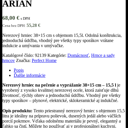
ARIAN
68,00
€
s DPH
55,28
€
Cena bez DPH:
Nerezový hrniec 38×15 cm s objemom 15,5l. Odolná konštrukcia,
jednoduchá údržba, vhodný pre všetky typy sporákov vrátane
indukcie a umývania v umývačke.
Katalógové číslo:
92139
Kategórie:
Domácnosť
,
Hrnce a sady
hrncov
Značka:
Perfect Home
Popis
Ďalšie informácie
Nerezový hrniec na pečenie a vyprážanie 38×15 cm – 15,5 l
je
vyrobený z vysoko kvalitnej nerezovej ocele, ktorá zaisťuje dlhú
životnosť, rýchly ohrev a jednoduchú údržbu. Vhodný pre všetky
typy sporákov – plynové, elektrické, sklokeramické aj indukčné.
Opis produktu:
Tento priestranný nerezový hrniec s objemom 15,5
litra je ideálny na prípravu polievok, dusených jedál alebo väčších
porcií pokrmov. Vďaka odolnému materiálu je pevný, elegantný a
ľahko sa čistí. Môžete ho používať aj v profesionálnej kuchyni.