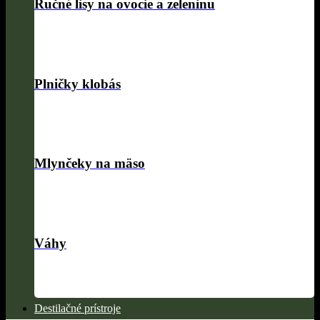
Ručné lisy na ovocie a zeleninu
Plničky klobás
Mlynčeky na mäso
Váhy
Destilačné prístroje