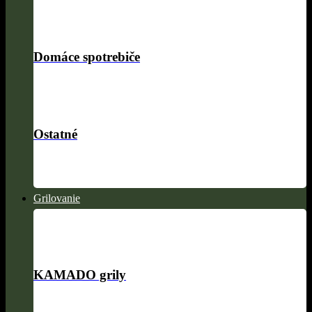
Domáce spotrebiče
Ostatné
Grilovanie
KAMADO grily