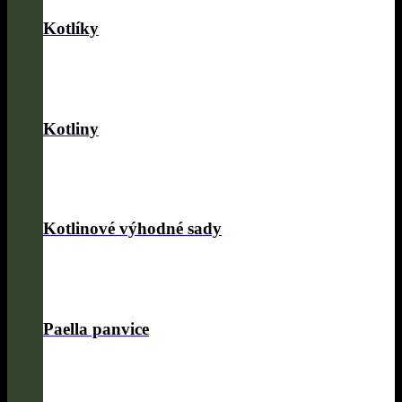
Kotlíky
Kotliny
Kotlinové výhodné sady
Paella panvice