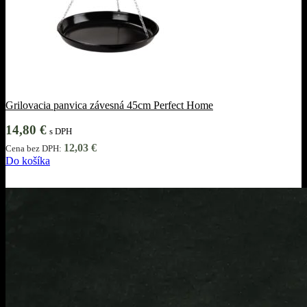
Grilovacia panvica závesná 45cm Perfect Home
14,80
€
s DPH
12,03
€
Cena bez DPH:
Do košíka