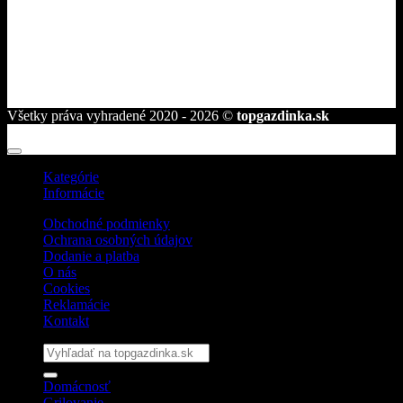
telefón:
+421 944 239 959
e-mail:
info@topgazdinka.sk
Všetky práva vyhradené 2020 - 2026 ©
topgazdinka.sk
Kategórie
Informácie
Obchodné podmienky
Ochrana osobných údajov
Dodanie a platba
O nás
Cookies
Reklamácie
Kontakt
Hľadať:
Domácnosť
Grilovanie