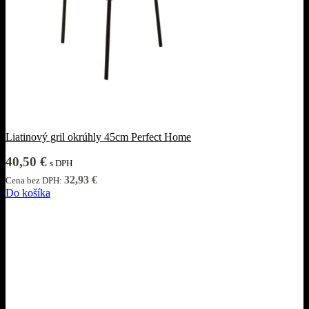
Liatinový gril okrúhly 45cm Perfect Home
40,50
€
s DPH
32,93
€
Cena bez DPH:
Do košíka