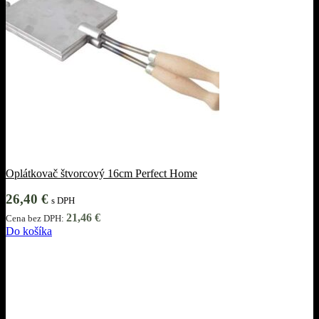
Oplátkovač štvorcový 16cm Perfect Home
26,40
€
s DPH
21,46
€
Cena bez DPH:
Do košíka