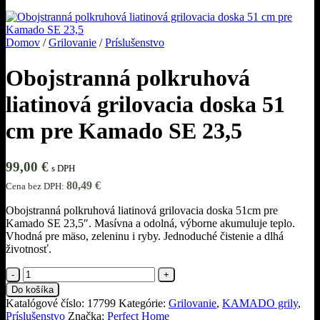
Domov
/
Grilovanie
/
Príslušenstvo
Obojstranná polkruhová
liatinová grilovacia doska 51
cm pre Kamado SE 23,5
99,00
€
s DPH
80,49
€
Cena bez DPH:
Obojstranná polkruhová liatinová grilovacia doska 51cm pre
Kamado SE 23,5″. Masívna a odolná, výborne akumuluje teplo.
Vhodná pre mäso, zeleninu i ryby. Jednoduché čistenie a dlhá
životnosť.
množstvo
Obojstranná
Do košíka
polkruhová
Katalógové číslo:
17799
Kategórie:
Grilovanie
,
KAMADO grily
,
liatinová
Príslušenstvo
Značka:
Perfect Home