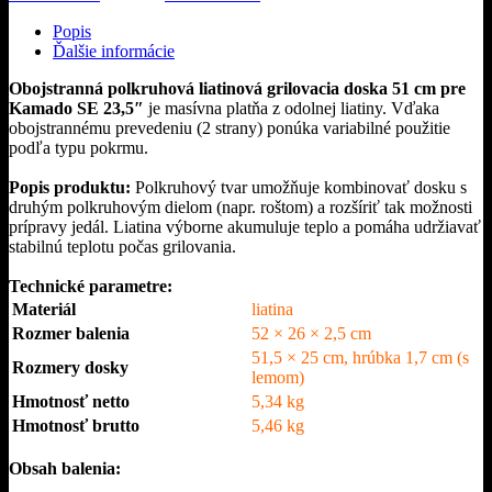
grilovacia
doska
Popis
51
Ďalšie informácie
cm
pre
Obojstranná polkruhová liatinová grilovacia doska 51 cm pre
Kamado
Kamado SE 23,5″
je masívna platňa z odolnej liatiny. Vďaka
SE
obojstrannému prevedeniu (2 strany) ponúka variabilné použitie
23,5
podľa typu pokrmu.
Popis produktu:
Polkruhový tvar umožňuje kombinovať dosku s
druhým polkruhovým dielom (napr. roštom) a rozšíriť tak možnosti
prípravy jedál. Liatina výborne akumuluje teplo a pomáha udržiavať
stabilnú teplotu počas grilovania.
Technické parametre:
Materiál
liatina
Rozmer balenia
52 × 26 × 2,5 cm
51,5 × 25 cm, hrúbka 1,7 cm (s
Rozmery dosky
lemom)
Hmotnosť netto
5,34 kg
Hmotnosť brutto
5,46 kg
Obsah balenia: