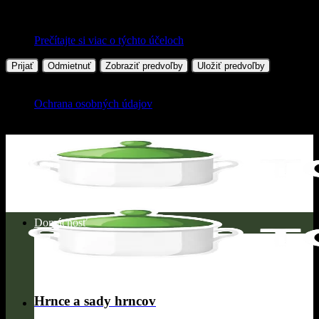
Prečítajte si viac o týchto účeloch
Prijať
Odmietnuť
Zobraziť predvoľby
Uložiť predvoľby
Ochrana osobných údajov
Skip
to
content
Domácnosť
Hrnce a sady hrncov