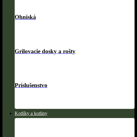
Ohniská
Grilovacie dosky a rošty
Príslušenstvo
Kotlíky a kotliny