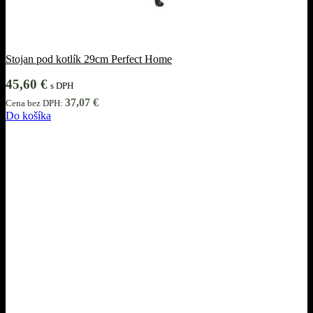
Stojan pod kotlík 29cm Perfect Home
45,60
€
s DPH
37,07
€
Cena bez DPH:
Do košíka
Informácie
Obchodné podmienky
Ochrana osobných údajov
Cookies
Reklamácie
Odstúpiť od zmluvy tu