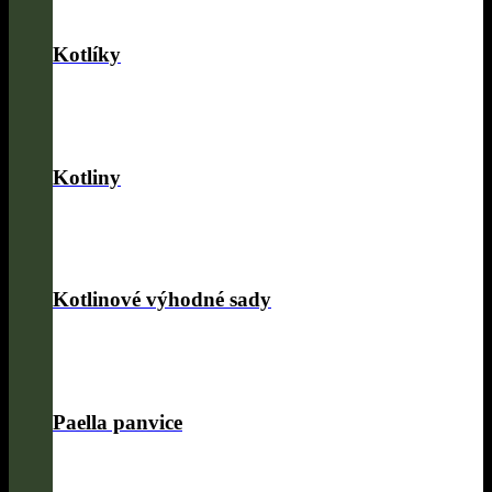
Kotlíky
Kotliny
Kotlinové výhodné sady
Paella panvice