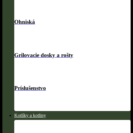
Ohniská
Grilovacie dosky a rošty
Príslušenstvo
Kotlíky a kotliny