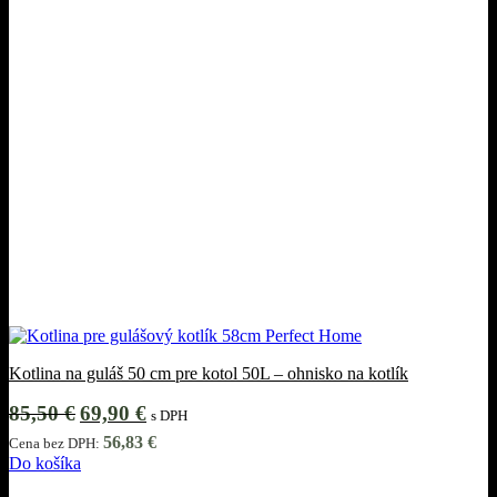
Kotlina na guláš 50 cm pre kotol 50L – ohnisko na kotlík
Pôvodná
Aktuálna
85,50
€
69,90
€
s DPH
cena
cena
56,83
€
Cena bez DPH:
bola:
je:
Do košíka
85,50 €.
69,90 €.