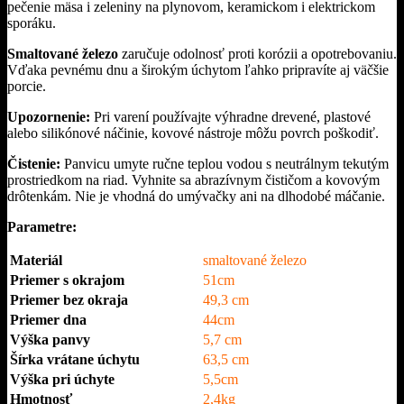
pečenie mäsa i zeleniny na plynovom, keramickom i elektrickom
sporáku.
Smaltované železo
zaručuje odolnosť proti korózii a opotrebovaniu.
Vďaka pevnému dnu a širokým úchytom ľahko pripravíte aj väčšie
porcie.
Upozornenie:
Pri varení používajte výhradne drevené, plastové
alebo silikónové náčinie, kovové nástroje môžu povrch poškodiť.
Čistenie:
Panvicu umyte ručne teplou vodou s neutrálnym tekutým
prostriedkom na riad. Vyhnite sa abrazívnym čističom a kovovým
drôtenkám. Nie je vhodná do umývačky ani na dlhodobé máčanie.
Parametre:
Materiál
smaltované železo
Priemer s okrajom
51cm
Priemer bez okraja
49,3 cm
Priemer dna
44cm
Výška panvy
5,7 cm
Šírka vrátane úchytu
63,5 cm
Výška pri úchyte
5,5cm
Hmotnosť
2,4kg