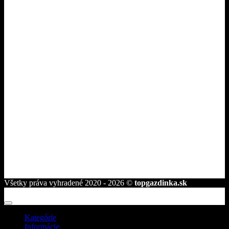
Pri nákupe
O nás
Dodanie a platba
Ako nakupovať
Tipy pre gazdinky
Kontakt
Fakturačné údaje
ROVAKIA s.r.o.
Družstevná 2584/25
945 01 Komárno
telefón:
+421 944 239 959
e-mail:
info@topgazdinka.sk
Všetky práva vyhradené 2020 - 2026 ©
topgazdinka.sk
Kategórie
Informácie