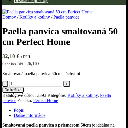
Destilačné prístroje
Domov
/
Kotlíky a kotliny
/
Paella panvice
Paella panvica smaltovaná 50
cm Perfect Home
32,10
€
s DPH
26,10
€
Cena bez DPH:
Smaltovaná paella panvica 50cm s úchytmi
množstvo
Paella
Do košíka
panvica
Katalógové číslo:
13393
Kategórie:
Kotlíky a kotliny
,
Paella
smaltovaná
panvice
Značka:
Perfect Home
50
cm
Popis
Perfect
Ďalšie informácie
Home
Smaltovaná paella panvica s priemerom 50cm
je ideálna na