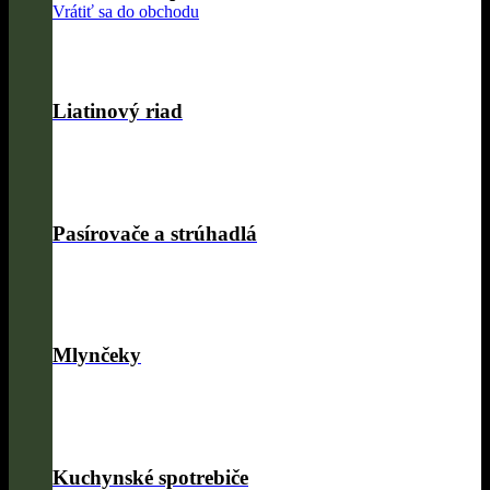
Vrátiť sa do obchodu
Liatinový riad
Pasírovače a strúhadlá
Mlynčeky
Kuchynské spotrebiče