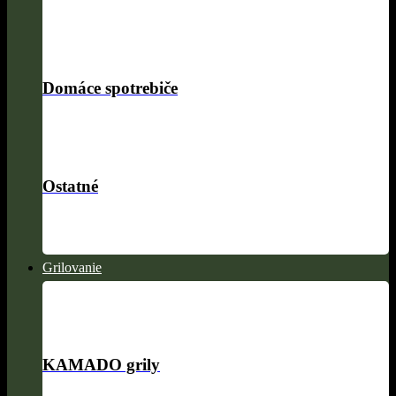
Domáce spotrebiče
Ostatné
Grilovanie
KAMADO grily