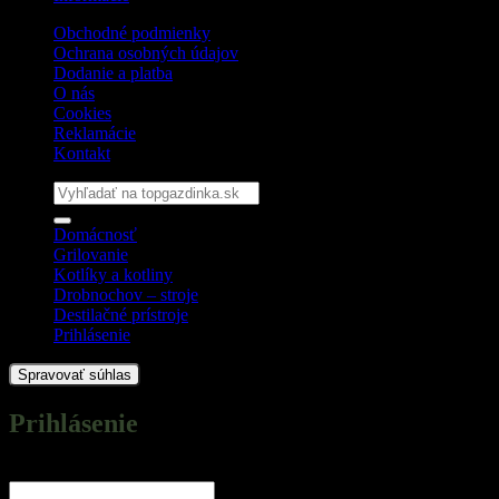
Obchodné podmienky
Ochrana osobných údajov
Dodanie a platba
O nás
Cookies
Reklamácie
Kontakt
Hľadať:
Domácnosť
Grilovanie
Kotlíky a kotliny
Drobnochov – stroje
Destilačné prístroje
Prihlásenie
Spravovať súhlas
Prihlásenie
Povinné
Používateľské meno alebo e-mailová adresa
*