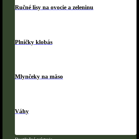
Ručné lisy na ovocie a zeleninu
Plničky klobás
Mlynčeky na mäso
Váhy