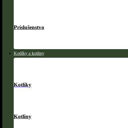
Príslušenstvo
Kotlíky a kotliny
Kotlíky
Kotliny