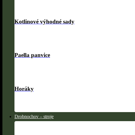
Kotlinové výhodné sady
Paella panvice
Horáky
Drobnochov – stroje