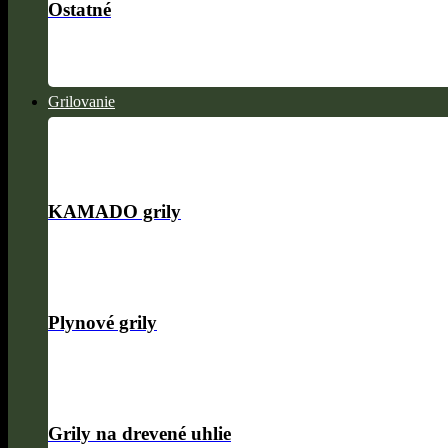
Ostatné
Grilovanie
KAMADO grily
Plynové grily
Grily na drevené uhlie