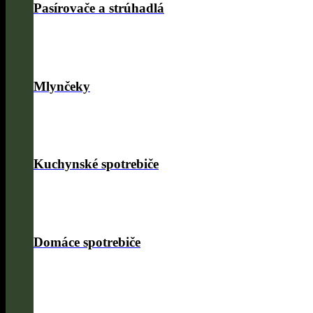
Pasírovače a strúhadlá
Mlynčeky
Kuchynské spotrebiče
Domáce spotrebiče