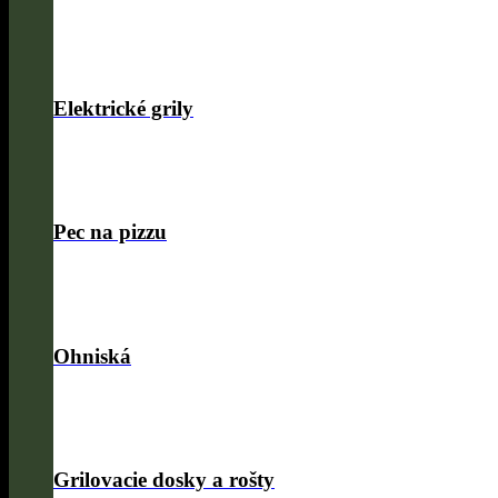
Elektrické grily
Pec na pizzu
Ohniská
Grilovacie dosky a rošty