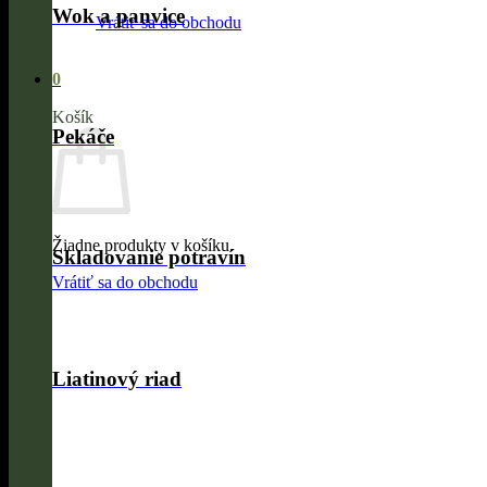
Wok a panvice
Vrátiť sa do obchodu
0
Košík
Pekáče
Žiadne produkty v košíku.
Skladovanie potravín
Vrátiť sa do obchodu
Liatinový riad