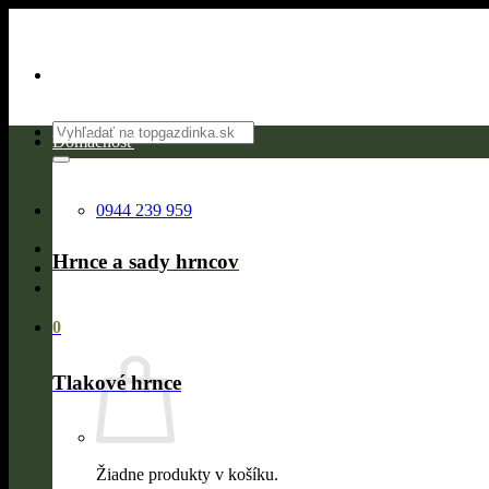
Skip
to
content
Hľadať:
Domácnosť
0944 239 959
Hrnce a sady hrncov
0
Tlakové hrnce
Žiadne produkty v košíku.