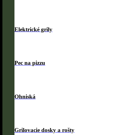
Elektrické grily
Pec na pizzu
Ohniská
Grilovacie dosky a rošty