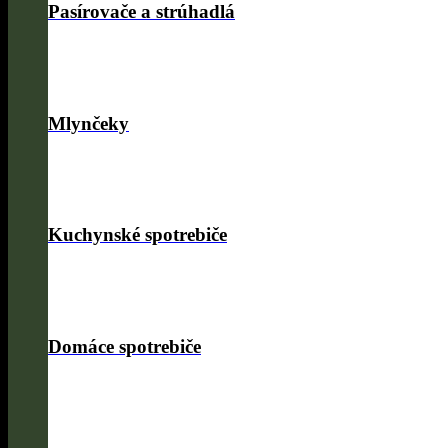
Pasírovače a strúhadlá
Mlynčeky
Kuchynské spotrebiče
Domáce spotrebiče