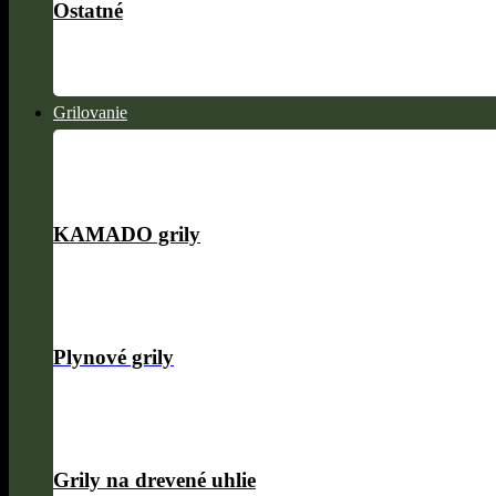
Ostatné
Grilovanie
KAMADO grily
Plynové grily
Grily na drevené uhlie