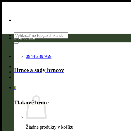
Skip
to
content
Hľadať:
Domácnosť
0944 239 959
Hrnce a sady hrncov
0
Tlakové hrnce
Žiadne produkty v košíku.