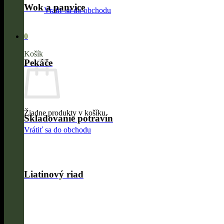
Wok a panvice
Vrátiť sa do obchodu
0
Košík
Pekáče
Žiadne produkty v košíku.
Skladovanie potravín
Vrátiť sa do obchodu
Liatinový riad