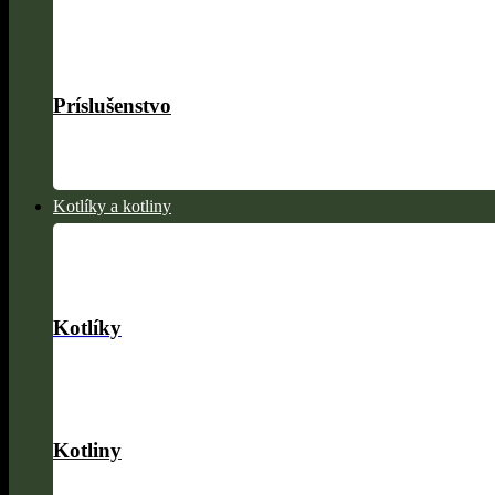
Príslušenstvo
Kotlíky a kotliny
Kotlíky
Kotliny