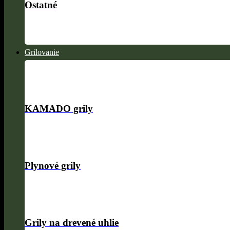
Ostatné
Grilovanie
KAMADO grily
Plynové grily
Grily na drevené uhlie