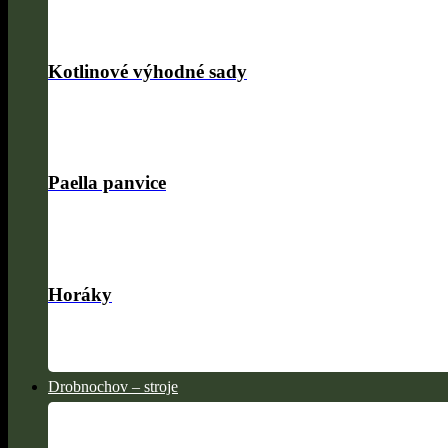
Kotlinové výhodné sady
Paella panvice
Horáky
Drobnochov – stroje