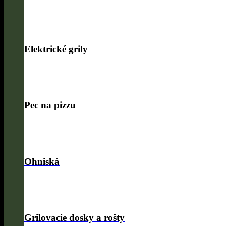
Elektrické grily
Pec na pizzu
Ohniská
Grilovacie dosky a rošty