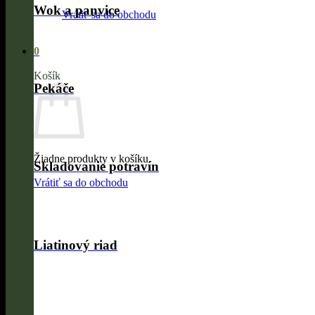
Wok a panvice
Vrátiť sa do obchodu
0
Košík
Pekáče
Žiadne produkty v košíku.
Skladovanie potravín
Vrátiť sa do obchodu
Liatinový riad