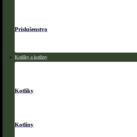
Príslušenstvo
Kotlíky a kotliny
Kotlíky
Kotliny