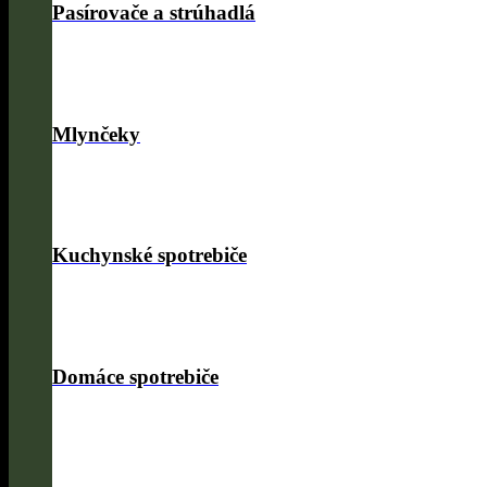
Pasírovače a strúhadlá
Mlynčeky
Kuchynské spotrebiče
Domáce spotrebiče