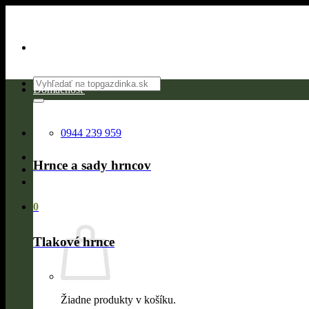
Skip
to
content
Hľadať:
Domácnosť
0944 239 959
Hrnce a sady hrncov
0
Tlakové hrnce
Žiadne produkty v košíku.