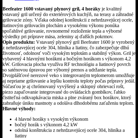
Beefeater 1600 vstavaný plynový gril, 4 horáky
je kvalitný
vstavaný gril určený do exteriérových kuchýň, na terasy a záhradné
grilovacie zóny. Vďaka odolnej konštrukcii z nehrdzavejúcej ocele,
liatinovým grilovacím plochám a vysokému výkonu ponúka
spoľahlivé grilovanie, rovnomerné rozloženie tepla a výborné
výsledky pri príprave mäsa, zeleniny aj ďalších pokrmov.
Opis produktu:
Vstavaný plynový gril Beefeater 1600 je vyrobený
z nehrdzavejúcej ocele 304, hliníka a liatiny, čo zabezpečuje dlhú
životnosť, odolnosť voči vysokým teplotám a stabilný výkon. Gril je
vybavený 4 hlavnými horákmi a bočným horákom s výkonom 4,2
kW. Grilovacia plocha využíva RF technológiu a liatinový povrch
so saténovou úpravou pre výborný prenos a udržanie tepla.
Dvojplášťové nerezové veko s integrovaným teplomerom umožňuje
aj nepriame grilovanie a lepšiu kontrolu teploty počas prípravy jedál.
Súčasťou je aj chrómovaný vyvýšený a sklopný ohrievací rošt,
piezo zapaľovanie integrované do ovládacích gombíkov, ľahko
čistiteľná odkvapkávacia miska a plne zváraný box horákov, ktorý
zabraňuje úniku mastnoty a odoláva dlhodobému zaťaženiu teplom.
Hlavné výhody:
4 hlavné horáky s vysokým výkonom
bočný horák s výkonom 4,2 kW
odolná konštrukcia z nehrdzavejúcej ocele 304, hliníka a
liatiny