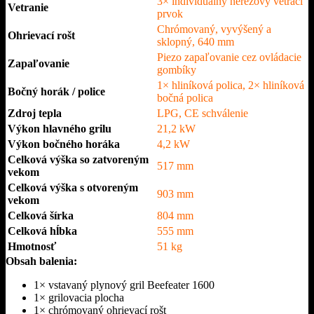
3× individuálny nerezový vetrací
Vetranie
prvok
Chrómovaný, vyvýšený a
Ohrievací rošt
sklopný, 640 mm
Piezo zapaľovanie cez ovládacie
Zapaľovanie
gombíky
1× hliníková polica, 2× hliníková
Bočný horák / police
bočná polica
Zdroj tepla
LPG, CE schválenie
Výkon hlavného grilu
21,2 kW
Výkon bočného horáka
4,2 kW
Celková výška so zatvoreným
517 mm
vekom
Celková výška s otvoreným
903 mm
vekom
Celková šírka
804 mm
Celková hĺbka
555 mm
Hmotnosť
51 kg
Obsah balenia:
1× vstavaný plynový gril Beefeater 1600
1× grilovacia plocha
1× chrómovaný ohrievací rošt