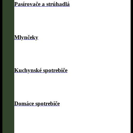
Pasírovače a strúhadlá
Mlynčeky
Kuchynské spotrebiče
Domáce spotrebiče