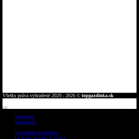
Dodanie a platba
Ako nakupovať
Tipy pre gazdinky
Kontakt
Fakturačné údaje
ROVAKIA s.r.o.
Družstevná 2584/25
945 01 Komárno
telefón:
+421 944 239 959
e-mail:
info@topgazdinka.sk
Všetky práva vyhradené 2020 - 2026 ©
topgazdinka.sk
Kategórie
Informácie
Obchodné podmienky
Ochrana osobných údajov