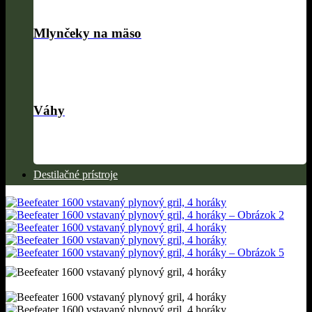
Mlynčeky na mäso
Váhy
Destilačné prístroje