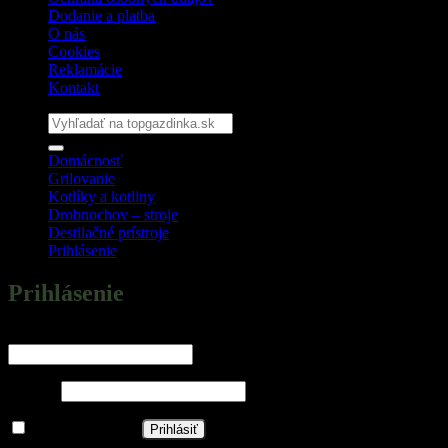
Dodanie a platba
O nás
Cookies
Reklamácie
Kontakt
Hľadať:
Domácnosť
Grilovanie
Kotlíky a kotliny
Drobnochov – stroje
Destilačné prístroje
Prihlásenie
Prihlásenie
Povinné
Používateľské meno alebo e-mailová adresa
*
Povinné
Heslo
*
Zapamätať si ma
Prihlásiť