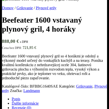
Domov
/
Grilovanie
/
Plynové grily
Beefeater 1600 vstavaný
plynový gril, 4 horáky
888,00
€
s DPH
721,95
€
Cena bez DPH:
Beefeater 1600 vstavaný plynový gril so 4 horákmi je odolný a
výkonný model určený do vonkajších kuchýň a na terasy. Ponúka
kvalitnú konštrukciu z nehrdzavejúcej ocele 304, liatinovú
grilovaciu plochu s výborným rozvodom tepla, vysoký výkon a
praktické prvky, ako je teplomer vo veku, ohrievací rošt a
jednoduché piezo zapaľovanie.
Katalógové číslo:
BFBBG1640SAE
Kategórie:
Grilovanie
,
Plynové
grily
Značka:
Landmann
Popis
Ďalšie informácie
Recenzie (0)