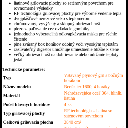
liatinové grilovacie plochy so saténovým povrchom pre
rovnomerné výsledky
RF technológia grilovacej plochy pre výborné vedenie tepla
dvojplášťové nerezové veko s teplomerom
chrómovaný, vyvýšený a sklopný ohrievací rošt
piezo zapaľovanie cez ovládacie gombíky
jednoducho vyberateľná odkvapkávacia miska pre rýchle
čistenie
plne zváraný box horákov odolný voči vysokým teplotám
zasúvateľný digestor umožňuje umiestnenie bližšie k stene
veľký ohrievací rošt na dohrievanie alebo udržanie teploty
jedál
Technické parametre:
Vstavaný plynový gril s bočným
Typ
horákom
Názov modelu
Beefeater 1600, 4 horáky
Nehrdzavejúca oceľ 304, hliník,
Materiál
liatina
Počet hlavných horákov
4 ks
RF technológia – liatina so
Typ grilovacej plochy
saténovým povrchom
Celková grilovacia plocha
3840 cm²