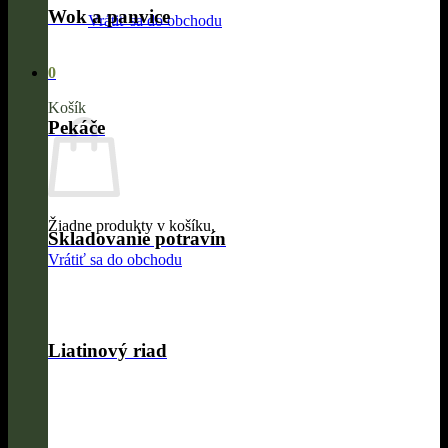
Wok a panvice
Vrátiť sa do obchodu
0
Košík
Pekáče
Žiadne produkty v košíku.
Skladovanie potravín
Vrátiť sa do obchodu
Liatinový riad