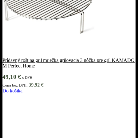
Prídavný rošt na gril mriežka grilovacia 3 nôžka pre gril KAMADO
M Perfect Home
49,10
€
s DPH
39,92
€
Cena bez DPH:
Do košíka