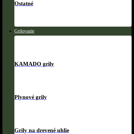
Ostatné
Grilovanie
KAMADO grily
Plynové grily
Grily na drevené uhlie