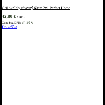
Gril okrúhly závesný 60cm 2v1 Perfect Home
42,80
€
s DPH
34,80
€
Cena bez DPH:
Do košíka
Informácie
Obchodné podmienky
Ochrana osobných údajov
Cookies
Reklamácie
Odstúpiť od zmluvy tu
Pri nákupe
O nás