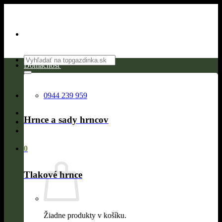
Skip
to
content
Hľadať:
Domácnosť
0944 239 959
Hrnce a sady hrncov
0
Tlakové hrnce
Žiadne produkty v košíku.