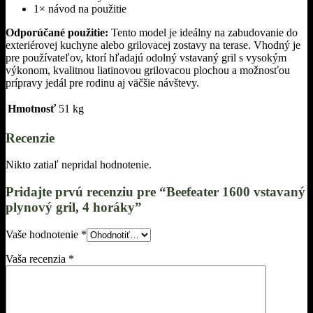
1× návod na použitie
Odporúčané použitie:
Tento model je ideálny na zabudovanie do
exteriérovej kuchyne alebo grilovacej zostavy na terase. Vhodný je
pre používateľov, ktorí hľadajú odolný vstavaný gril s vysokým
výkonom, kvalitnou liatinovou grilovacou plochou a možnosťou
prípravy jedál pre rodinu aj väčšie návštevy.
Hmotnosť
51 kg
Recenzie
Nikto zatiaľ nepridal hodnotenie.
Pridajte prvú recenziu pre “Beefeater 1600 vstavaný
plynový gril, 4 horáky”
Vaše hodnotenie
*
Vaša recenzia
*