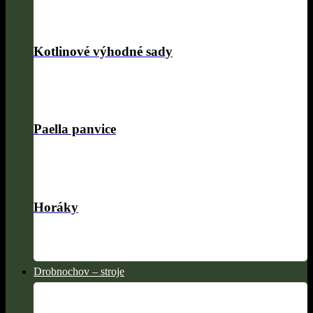
Kotlinové výhodné sady
Paella panvice
Horáky
Drobnochov – stroje