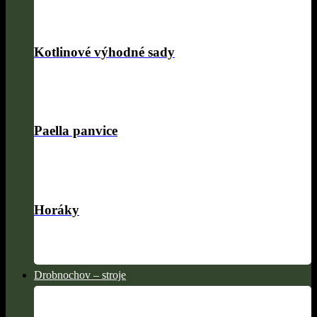
Kotlinové výhodné sady
Paella panvice
Horáky
Drobnochov – stroje