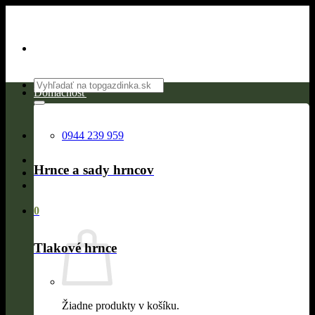
Skip
to
content
Hľadať:
Domácnosť
0944 239 959
Hrnce a sady hrncov
0
Tlakové hrnce
Žiadne produkty v košíku.