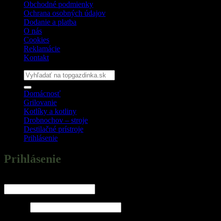
Obchodné podmienky
Ochrana osobných údajov
Dodanie a platba
O nás
Cookies
Reklamácie
Kontakt
Hľadať:
Domácnosť
Grilovanie
Kotlíky a kotliny
Drobnochov – stroje
Destilačné prístroje
Prihlásenie
Prihlásenie
Povinné
Používateľské meno alebo e-mailová adresa
*
Povinné
Heslo
*