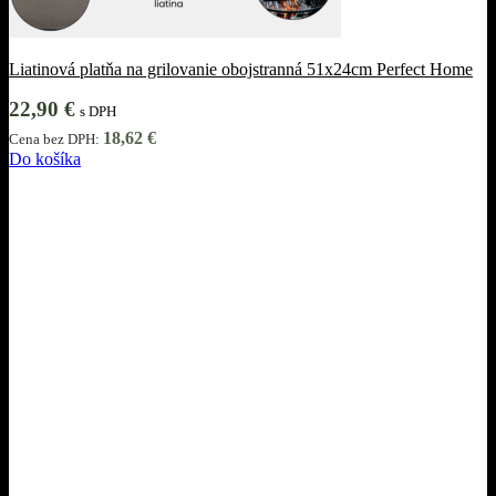
Liatinová platňa na grilovanie obojstranná 51x24cm Perfect Home
22,90
€
s DPH
18,62
€
Cena bez DPH:
Do košíka
Informácie
Obchodné podmienky
Ochrana osobných údajov
Cookies
Reklamácie
Odstúpiť od zmluvy tu
Pri nákupe