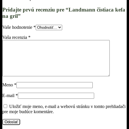
Pridajte prvú recenziu pre “Landmann čistiaca kefa
na gril”
Vaše hodnotenie
*
Vaša recenzia
*
Meno
*
E-mail
*
Uložiť moje meno, e-mail a webovú stránku v tomto prehliadači
pre moje budúce komentáre.