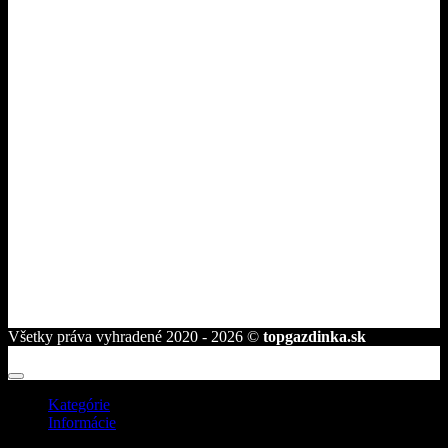
O nás
Dodanie a platba
Ako nakupovať
Tipy pre gazdinky
Kontakt
Fakturačné údaje
ROVAKIA s.r.o.
Družstevná 2584/25
945 01 Komárno
telefón:
+421 944 239 959
e-mail:
info@topgazdinka.sk
Všetky práva vyhradené 2020 - 2026 ©
topgazdinka.sk
Kategórie
Informácie