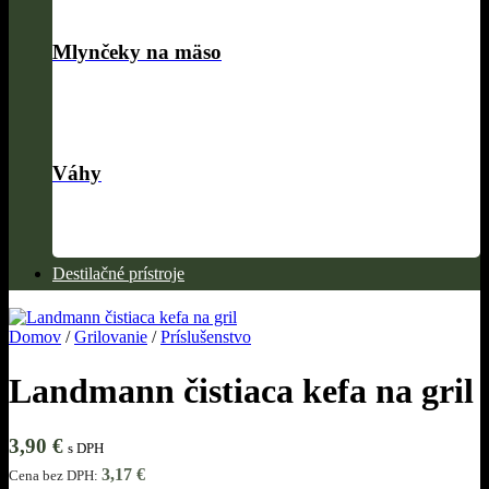
Mlynčeky na mäso
Váhy
Destilačné prístroje
Domov
/
Grilovanie
/
Príslušenstvo
Landmann čistiaca kefa na gril
3,90
€
s DPH
3,17
€
Cena bez DPH: