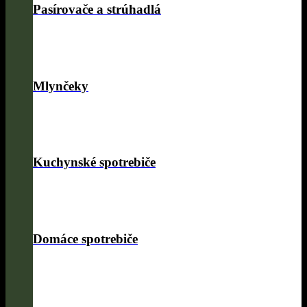
Pasírovače a strúhadlá
Mlynčeky
Kuchynské spotrebiče
Domáce spotrebiče