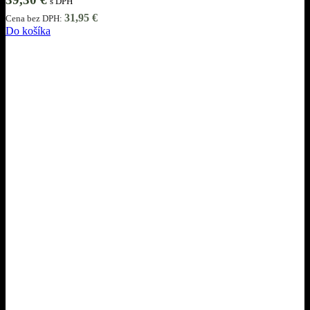
s DPH
31,95
€
Cena bez DPH:
Do košíka