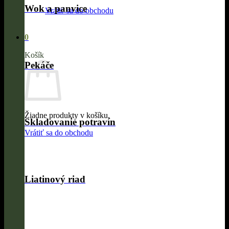
Wok a panvice
Vrátiť sa do obchodu
0
Košík
Pekáče
Žiadne produkty v košíku.
Skladovanie potravín
Vrátiť sa do obchodu
Liatinový riad