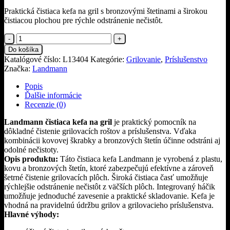
Praktická čistiaca kefa na gril s bronzovými štetinami a širokou
čistiacou plochou pre rýchle odstránenie nečistôt.
množstvo
Landmann
Do košíka
čistiaca
Katalógové číslo:
L13404
Kategórie:
Grilovanie
,
Príslušenstvo
kefa
Značka:
Landmann
na
gril
Popis
Ďalšie informácie
Recenzie (0)
Landmann čistiaca kefa na gril
je praktický pomocník na
dôkladné čistenie grilovacích roštov a príslušenstva. Vďaka
kombinácii kovovej škrabky a bronzových štetín účinne odstráni aj
odolné nečistoty.
Opis produktu:
Táto čistiaca kefa Landmann je vyrobená z plastu,
kovu a bronzových štetín, ktoré zabezpečujú efektívne a zároveň
šetrné čistenie grilovacích plôch. Široká čistiaca časť umožňuje
rýchlejšie odstránenie nečistôt z väčších plôch. Integrovaný háčik
umožňuje jednoduché zavesenie a praktické skladovanie. Kefa je
vhodná na pravidelnú údržbu grilov a grilovacieho príslušenstva.
Hlavné výhody: