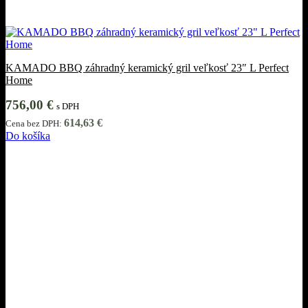
KAMADO BBQ záhradný keramický gril veľkosť 23″ L Perfect
Home
756,00
€
s DPH
614,63
€
Cena bez DPH:
Do košíka