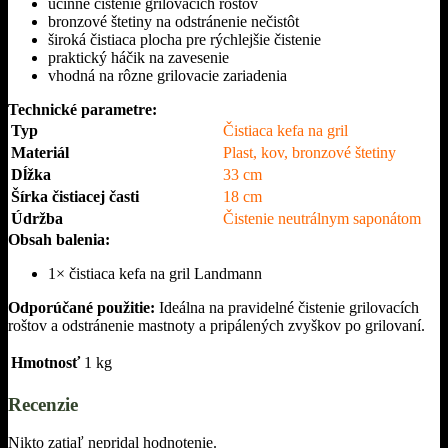
účinné čistenie grilovacích roštov
bronzové štetiny na odstránenie nečistôt
široká čistiaca plocha pre rýchlejšie čistenie
praktický háčik na zavesenie
vhodná na rôzne grilovacie zariadenia
Technické parametre:
Typ
Čistiaca kefa na gril
Materiál
Plast, kov, bronzové štetiny
Dĺžka
33 cm
Šírka čistiacej časti
18 cm
Údržba
Čistenie neutrálnym saponátom
Obsah balenia:
1× čistiaca kefa na gril Landmann
Odporúčané použitie:
Ideálna na pravidelné čistenie grilovacích
roštov a odstránenie mastnoty a pripálených zvyškov po grilovaní.
Hmotnosť
1 kg
Recenzie
Nikto zatiaľ nepridal hodnotenie.