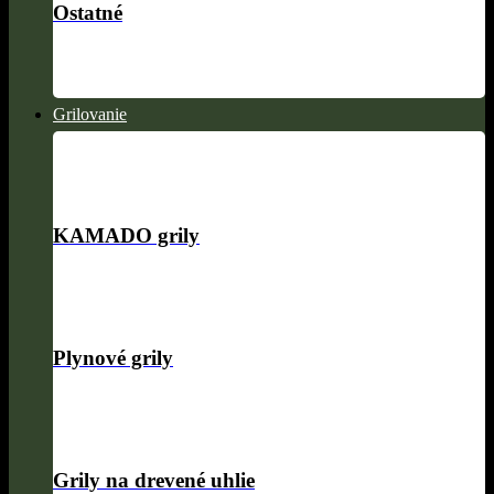
Ostatné
Grilovanie
KAMADO grily
Plynové grily
Grily na drevené uhlie