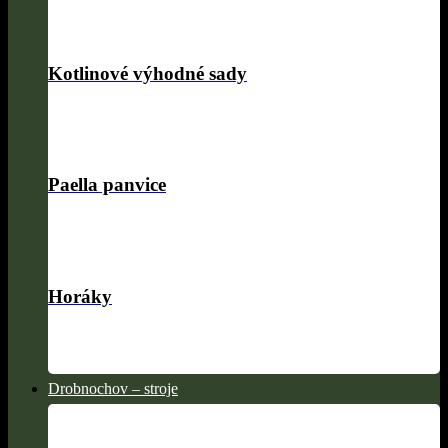
Kotlinové výhodné sady
Paella panvice
Horáky
Drobnochov – stroje