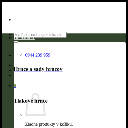
Skip
to
content
Hľadať:
Domácnosť
0944 239 959
Hrnce a sady hrncov
0
Tlakové hrnce
Žiadne produkty v košíku.