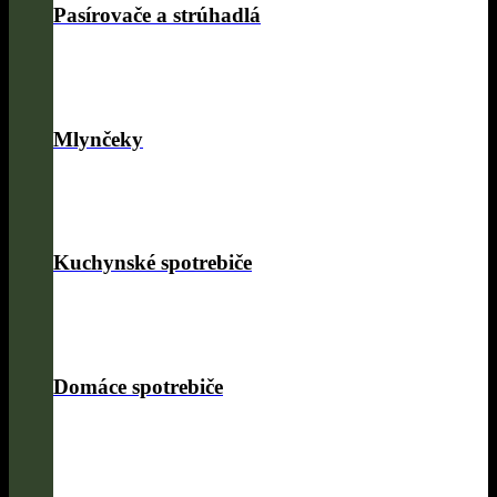
Pasírovače a strúhadlá
Mlynčeky
Kuchynské spotrebiče
Domáce spotrebiče