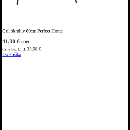
Gril okrúhly 60cm Perfect Home
41,30
€
s DPH
33,58
€
Cena bez DPH:
Do košíka