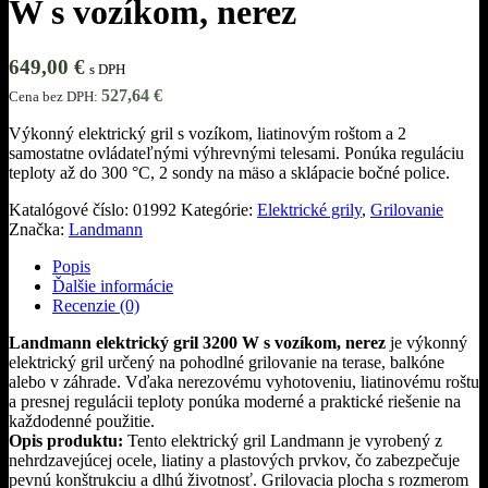
W s vozíkom, nerez
649,00
€
s DPH
527,64
€
Cena bez DPH:
Výkonný elektrický gril s vozíkom, liatinovým roštom a 2
samostatne ovládateľnými výhrevnými telesami. Ponúka reguláciu
teploty až do 300 °C, 2 sondy na mäso a sklápacie bočné police.
Katalógové číslo:
01992
Kategórie:
Elektrické grily
,
Grilovanie
Značka:
Landmann
Popis
Ďalšie informácie
Recenzie (0)
Landmann elektrický gril 3200 W s vozíkom, nerez
je výkonný
elektrický gril určený na pohodlné grilovanie na terase, balkóne
alebo v záhrade. Vďaka nerezovému vyhotoveniu, liatinovému roštu
a presnej regulácii teploty ponúka moderné a praktické riešenie na
každodenné použitie.
Opis produktu:
Tento elektrický gril Landmann je vyrobený z
nehrdzavejúcej ocele, liatiny a plastových prvkov, čo zabezpečuje
pevnú konštrukciu a dlhú životnosť. Grilovacia plocha s rozmerom