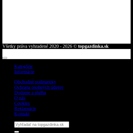
Družstevná 2584/25
945 01 Komárno
telefón:
+421 944 239 959
e-mail:
info@topgazdinka.sk
Všetky práva vyhradené 2020 - 2026 ©
topgazdinka.sk
Kategórie
Informácie
Obchodné podmienky
Ochrana osobných údajov
Dodanie a platba
O nás
Cookies
Reklamácie
Kontakt
Hľadať: