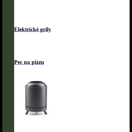
Elektrické grily
Pec na pizzu