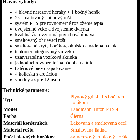
Hlavné výhody:
4 hlavné nerezové horáky + 1 bočný horák
2× smaltovaný liatinový rošt
systém PTS pre rovnomerné rozloženie tepla
dvojstenné veko a dvojstenné dvierka
kvalitná žiaruvzdorná povrchová úprava
smaltovaný ohrievací rošt
smaltované kryty horákov, ohnisko a nádoba na tuk
teplomer integrovaný vo veku
uzatvárateľná vozíková skrinka
jednoducho vyberateľná nádoba na tuk
batériové piezo zapaľovanie
4 kolieska s aretáciou
vhodný až pre 12 osôb
Technické parametre:
Plynový gril 4+1 s bočným
Typ
horákom
Model
Landmann Triton PTS 4.1
Farba
Čierna
Materiál konštrukcie
Lakovaná a smaltovaná oceľ
Materiál roštu
Smaltovaná liatina
Počet hlavných horákov
4× nerezový trubicový horák