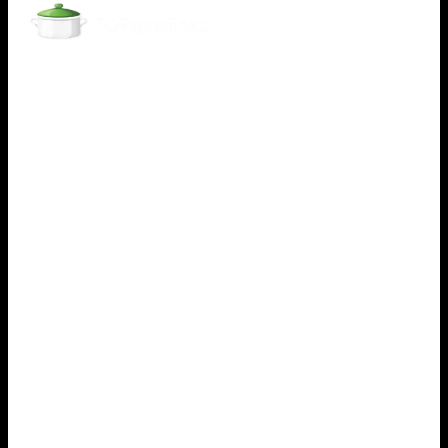
Informácie
Obchodné podmienky
Ochrana osobných údajov
Cookies
Reklamácie
Odstúpiť od zmluvy tu
Pri nákupe
O nás
Dodanie a platba
Ako nakupovať
Tipy pre gazdinky
Kontakt
Fakturačné údaje
ROVAKIA s.r.o.