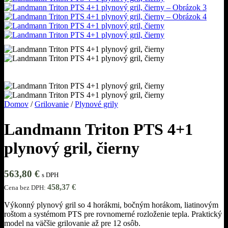
Domov
/
Grilovanie
/
Plynové grily
Landmann Triton PTS 4+1
plynový gril, čierny
563,80
€
s DPH
458,37
€
Cena bez DPH:
Výkonný plynový gril so 4 horákmi, bočným horákom, liatinovým
roštom a systémom PTS pre rovnomerné rozloženie tepla. Praktický
model na väčšie grilovanie až pre 12 osôb.