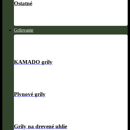
Ostatné
Grilovanie
KAMADO grily
Plynové grily
Grily na drevené uhlie