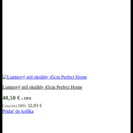
Liatinový gril okrúhly 45cm Perfect Home
40,50
€
s DPH
32,93
€
Cena bez DPH:
Pridať do košíka