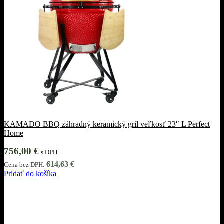
KAMADO BBQ záhradný keramický gril veľkosť 23″ L Perfect
Home
756,00
€
s DPH
614,63
€
Cena bez DPH:
Pridať do košíka