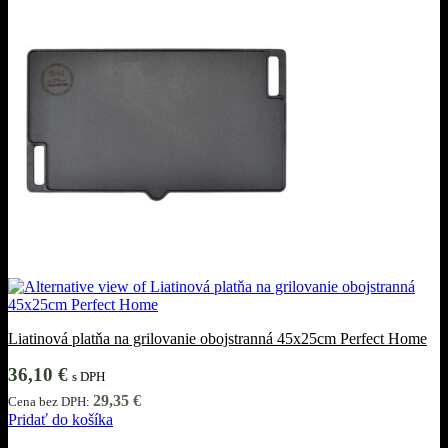
Liatinová platňa na grilovanie obojstranná 45x25cm Perfect Home
36,10
€
s DPH
29,35
€
Cena bez DPH:
Pridať do košíka