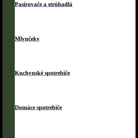
Pasírovače a strúhadlá
Mlynčeky
Kuchynské spotrebiče
Domáce spotrebiče