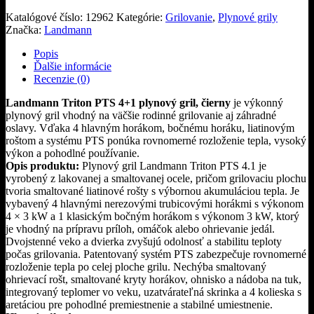
Katalógové číslo:
12962
Kategórie:
Grilovanie
,
Plynové grily
Značka:
Landmann
Popis
Ďalšie informácie
Recenzie (0)
Landmann Triton PTS 4+1 plynový gril, čierny
je výkonný
plynový gril vhodný na väčšie rodinné grilovanie aj záhradné
oslavy. Vďaka 4 hlavným horákom, bočnému horáku, liatinovým
roštom a systému PTS ponúka rovnomerné rozloženie tepla, vysoký
výkon a pohodlné používanie.
Opis produktu:
Plynový gril Landmann Triton PTS 4.1 je
vyrobený z lakovanej a smaltovanej ocele, pričom grilovaciu plochu
tvoria smaltované liatinové rošty s výbornou akumuláciou tepla. Je
vybavený 4 hlavnými nerezovými trubicovými horákmi s výkonom
4 × 3 kW a 1 klasickým bočným horákom s výkonom 3 kW, ktorý
je vhodný na prípravu príloh, omáčok alebo ohrievanie jedál.
Dvojstenné veko a dvierka zvyšujú odolnosť a stabilitu teploty
počas grilovania. Patentovaný systém PTS zabezpečuje rovnomerné
rozloženie tepla po celej ploche grilu. Nechýba smaltovaný
ohrievací rošt, smaltované kryty horákov, ohnisko a nádoba na tuk,
integrovaný teplomer vo veku, uzatvárateľná skrinka a 4 kolieska s
aretáciou pre pohodlné premiestnenie a stabilné umiestnenie.