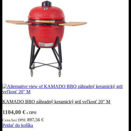
KAMADO BBQ záhradný keramický gril veľkosť 20″ M
1104,00
€
s DPH
897,56
€
Cena bez DPH:
Pridať do košíka