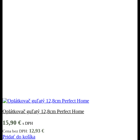
Oplátkovač guľatý 12,8cm Perfect Home
15,90
€
s DPH
12,93
€
Cena bez DPH:
Pridať do košíka