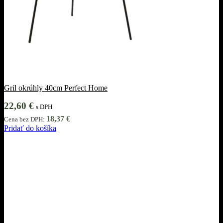
Gril okrúhly 40cm Perfect Home
22,60
€
s DPH
18,37
€
Cena bez DPH:
Pridať do košíka