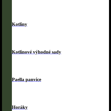
Kotliny
Kotlinové výhodné sady
Paella panvice
Horáky