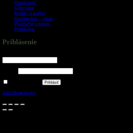
Domácnosť
Grilovanie
Kotlíky a kotliny
Drobnochov – stroje
Destilačné prístroje
Prihlásenie
Prihlásenie
Povinné
Používateľské meno alebo e-mailová adresa
*
Povinné
Heslo
*
Zapamätať si ma
Prihlásiť
Zabudli ste heslo?