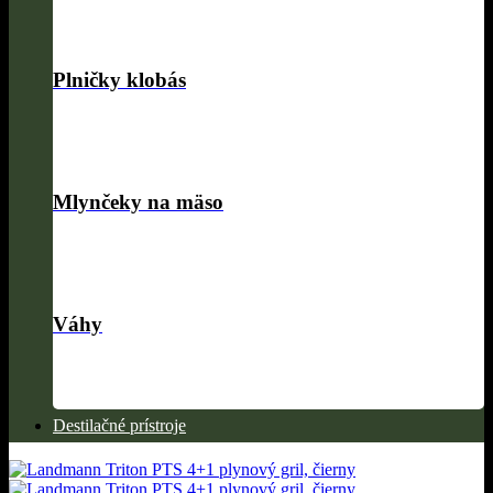
Plničky klobás
Mlynčeky na mäso
Váhy
Destilačné prístroje