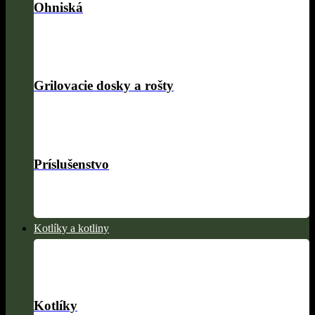
Ohniská
Grilovacie dosky a rošty
Príslušenstvo
Kotlíky a kotliny
Kotlíky