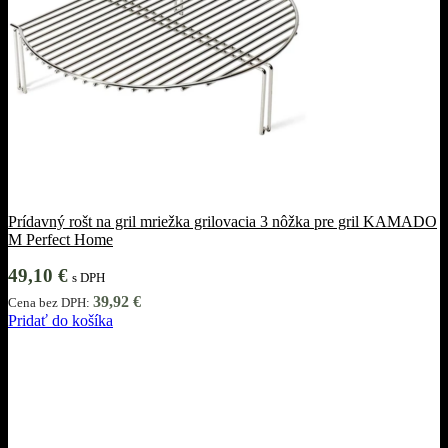
Prídavný rošt na gril mriežka grilovacia 3 nôžka pre gril KAMADO
M Perfect Home
49,10
€
s DPH
39,92
€
Cena bez DPH:
Pridať do košíka