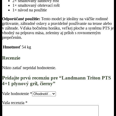
2× smaltovaný liatinový rošt
1× smaltovaný ohrievací rošt
1× návod na použitie
Odporúčané použitie:
Tento model je ideálny na väčšie rodinné
grilovanie, záhradné oslavy a pravidelné používanie na terase alebo
v záhrade. Vďaka bočnému horáku, veľkej ploche a systému PTS je
vhodný na prípravu mäsa, zeleniny aj príloh s rovnomerným
prepečením.
Hmotnosť
54 kg
Recenzie
Nikto zatiaľ nepridal hodnotenie.
Pridajte prvú recenziu pre “Landmann Triton PTS
4+1 plynový gril, čierny”
Vaše hodnotenie
*
Vaša recenzia
*