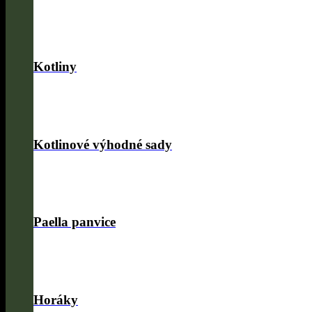
Kotliny
Kotlinové výhodné sady
Paella panvice
Horáky