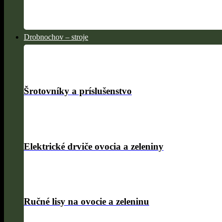
Drobnochov – stroje
Šrotovníky a príslušenstvo
Elektrické drviče ovocia a zeleniny
Ručné lisy na ovocie a zeleninu