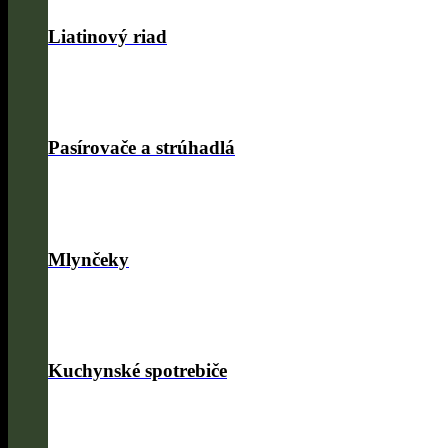
Liatinový riad
Pasírovače a strúhadlá
Mlynčeky
Kuchynské spotrebiče