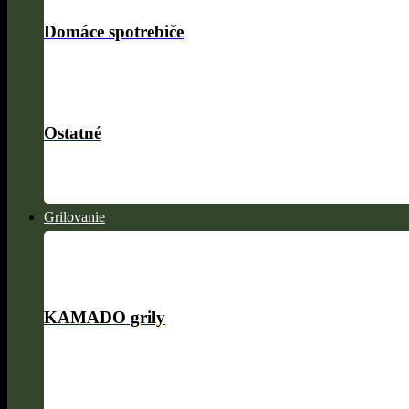
Domáce spotrebiče
Ostatné
Grilovanie
KAMADO grily