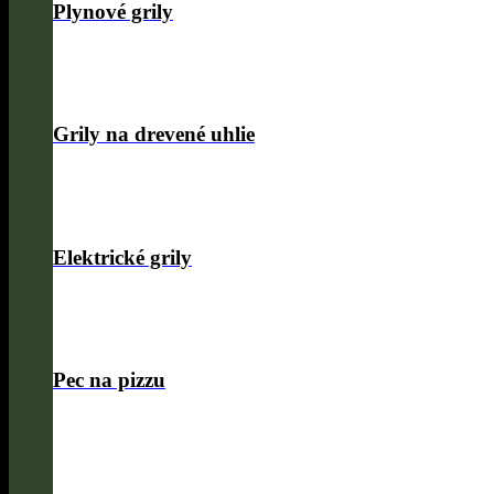
Plynové grily
Grily na drevené uhlie
Elektrické grily
Pec na pizzu