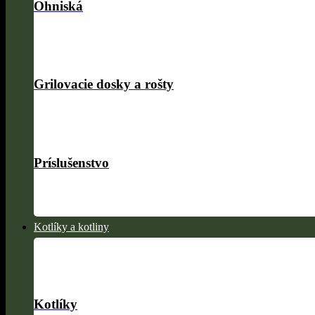
Ohniská
Grilovacie dosky a rošty
Príslušenstvo
Kotlíky a kotliny
Kotlíky