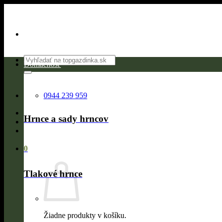
Skip
to
content
Hľadať:
Domácnosť
0944 239 959
Hrnce a sady hrncov
0
Tlakové hrnce
Žiadne produkty v košíku.