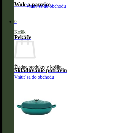
Wok a panvice
Vrátiť sa do obchodu
0
Košík
Pekáče
Žiadne produkty v košíku.
Skladovanie potravín
Vrátiť sa do obchodu