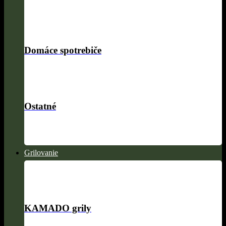
Domáce spotrebiče
Ostatné
Grilovanie
KAMADO grily