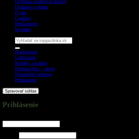
Ochrana osobných údajov
Dodanie a platba
O nás
Cookies
Reklamácie
Kontakt
Hľadať:
Domácnosť
Grilovanie
Kotlíky a kotliny
Drobnochov – stroje
Destilačné prístroje
Prihlásenie
Spravovať súhlas
Prihlásenie
Povinné
Používateľské meno alebo e-mailová adresa
*
Povinné
Heslo
*