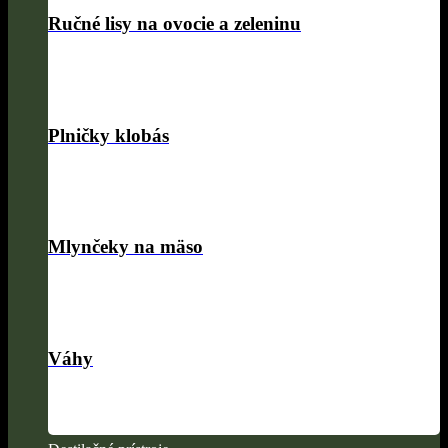
Ručné lisy na ovocie a zeleninu
Plničky klobás
Mlynčeky na mäso
Váhy