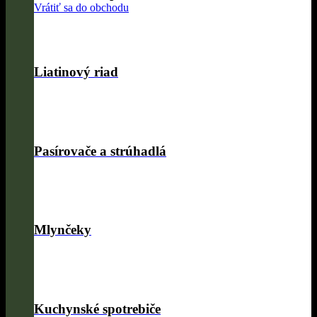
Vrátiť sa do obchodu
Liatinový riad
Pasírovače a strúhadlá
Mlynčeky
Kuchynské spotrebiče