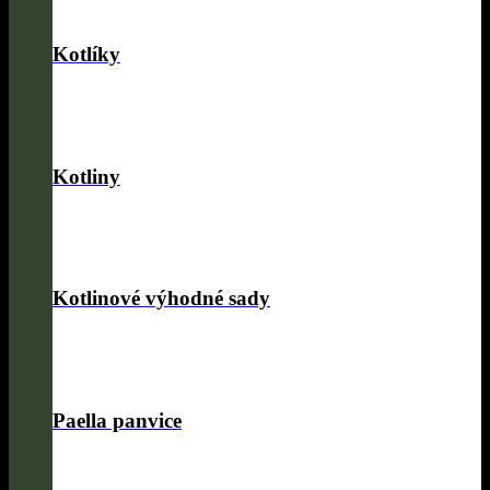
Kotlíky
Kotliny
Kotlinové výhodné sady
Paella panvice