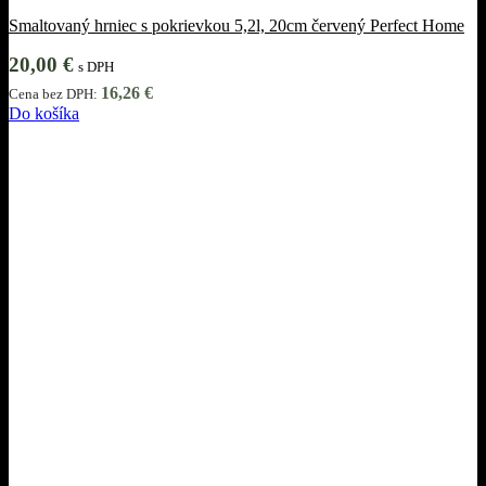
Smaltovaný hrniec s pokrievkou 5,2l, 20cm červený Perfect Home
20,00
€
s DPH
16,26
€
Cena bez DPH:
Do košíka