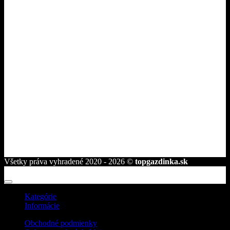
Dodanie a platba
Ako nakupovať
Tipy pre gazdinky
Kontakt
Fakturačné údaje
ROVAKIA s.r.o.
Družstevná 2584/25
945 01 Komárno
telefón:
+421 944 239 959
e-mail:
info@topgazdinka.sk
Všetky práva vyhradené 2020 - 2026 ©
topgazdinka.sk
Kategórie
Informácie
Obchodné podmienky