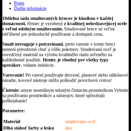
dielna,
Popis
červené
Ďalšie informácie
botkované
Perfect
10dielna sada smaltovaných hrncov je klasikou v každej
Home
domácnosti.
Hrniec je vyrobený
z kvalitnej nehrdzavejúcej ocele
s veľmi odolným smaltovaním.
Smaltované hrnce sú veľmi
obľúbené pre jednoduché používanie a dostupnú cenu.
Smalt nereaguje s potravinami
, preto varenie v tomto hrnci
nemení prirodzenú chuť a vôňu pokrmov. Smaltovaná oceľ je
osvedčený materiál na výrobu kvalitného riadu určeného na
každodenné použitie.
Hrniec je vhodný pre všetky typy
sporákov
, vrátane indukcie.
Varovanie!
Pri varení používajte drevené, plastové alebo silikónové
náradie, kovové nástroje môžu poškodiť povrchovú vrstvu!
Čistenie:
umyte neutrálnym tekutým čistiacim prostriedkom.
Vyhnite
sa používaniu prostriedkov a nástrojov, ktoré spôsobujú
poškriabanie!
Parametre:
Materiál
smaltovaná oceľ
Dlhá stálosť farby a lesku
áno