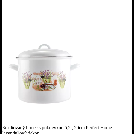
Smaltovaný hrniec s pokrievkou 5,2l, 20cm Perfect Home –
levanduľový dekor