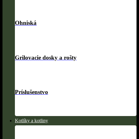
Ohniská
Grilovacie dosky a rošty
Príslušenstvo
Kotlíky a kotliny