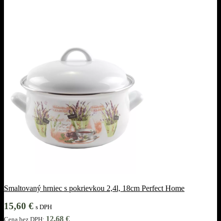
Smaltovaný hrniec s pokrievkou 2,4l, 18cm Perfect Home
15,60
€
s DPH
12,68
€
Cena bez DPH: