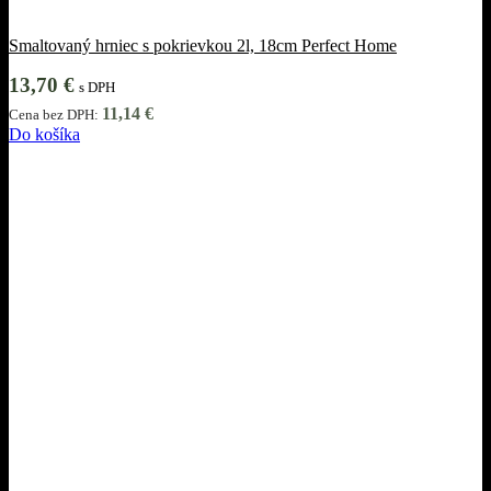
Smaltovaný hrniec s pokrievkou 2l, 18cm Perfect Home
13,70
€
s DPH
11,14
€
Cena bez DPH:
Do košíka
Informácie
Obchodné podmienky
Ochrana osobných údajov
Cookies
Reklamácie
Odstúpiť od zmluvy tu
Pri nákupe
O nás