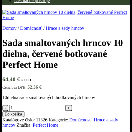
Destilačné prístroje
Domov
/
Domácnosť
/
Hrnce a sady hrncov
Sada smaltovaných hrncov 10
dielna, červené botkované
Perfect Home
64,40
€
s DPH
52,36
€
Cena bez DPH:
10dielna sada smaltovaných bodkovaných hrncov
množstvo
Sada
Do košíka
smaltovaných
Katalógové číslo:
11326
Kategórie:
Domácnosť
,
Hrnce a sady
hrncov
hrncov
Značka:
Perfect Home
10