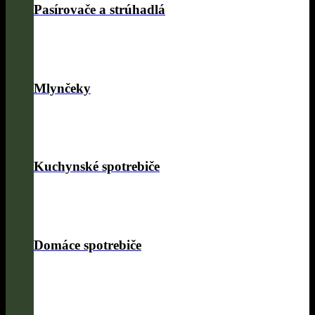
Pasírovače a strúhadlá
Mlynčeky
Kuchynské spotrebiče
Domáce spotrebiče