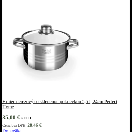
Hrniec nerezový so sklenenou pokrievkou 5,5 l, 24cm Perfect
Home
35,00
€
s DPH
28,46
€
Cena bez DPH:
Do košíka