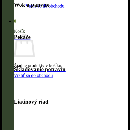
Wok a panvice
Vrátiť sa do obchodu
0
Košík
Pekáče
Žiadne produkty v košíku.
Skladovanie potravín
Vrátiť sa do obchodu
Liatinový riad