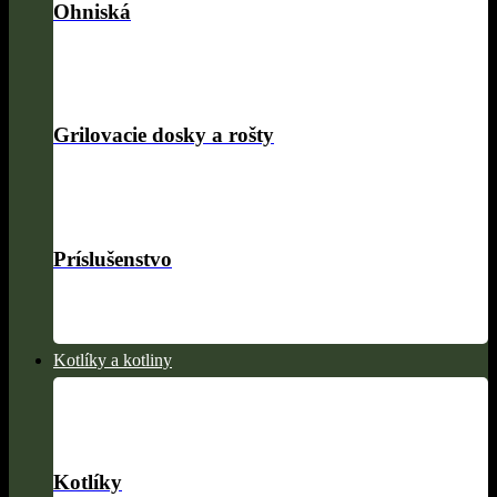
Ohniská
Grilovacie dosky a rošty
Príslušenstvo
Kotlíky a kotliny
Kotlíky