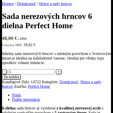
Domov
/
Domácnosť
/
Hrnce a sady hrncov
Sada nerezových hrncov 6
dielna Perfect Home
48,00
€
s DPH
39,02
€
Cena bez DPH:
6dielna sada nerezových hrncov s odolným povrchom a 5vrstvovým
dnom je ideálna na každodenné varenie, vhodná pre všetky typy
sporákov vrátane indukcie.
množstvo
Sada
Do košíka
nerezových
Katalógové číslo:
14722
Kategórie:
Domácnosť
,
Hrnce a sady
hrncov
hrncov
Značka:
Perfect Home
6
dielna
Popis
Perfect
Ďalšie informácie
Home
6-dielna
sada hrncov je vyrobená
z kvalitnej nerezovej ocele
s
odolným vonkajším povrchom a
5-vrstvovým dnom.
Sada je