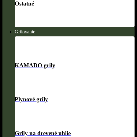
Ostatné
Grilovanie
KAMADO grily
Plynové grily
Grily na drevené uhlie