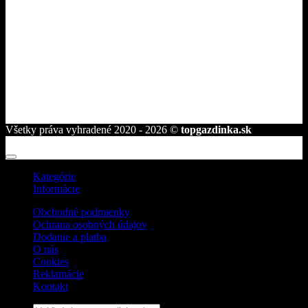
ROVAKIA s.r.o.
Družstevná 2584/25
945 01 Komárno
telefón:
+421 944 239 959
e-mail:
info@topgazdinka.sk
Všetky práva vyhradené 2020 - 2026 ©
topgazdinka.sk
Kategórie
Informácie
Obchodné podmienky
Ochrana osobných údajov
Dodanie a platba
O nás
Cookies
Reklamácie
Kontakt