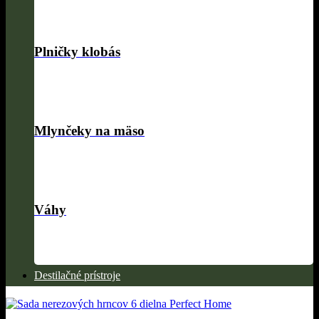
Plničky klobás
Mlynčeky na mäso
Váhy
Destilačné prístroje