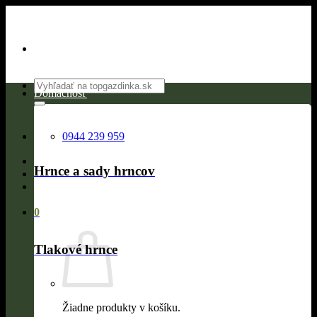
Skip
to
content
Hľadať:
Domácnosť
0944 239 959
Hrnce a sady hrncov
0
Tlakové hrnce
Žiadne produkty v košíku.