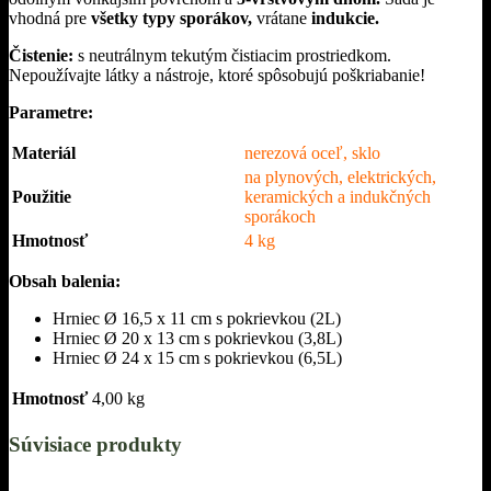
vhodná pre
všetky typy sporákov,
vrátane
indukcie.
Čistenie:
s neutrálnym tekutým čistiacim prostriedkom.
Nepoužívajte látky a nástroje, ktoré spôsobujú poškriabanie!
Parametre:
Materiál
nerezová oceľ, sklo
na plynových, elektrických,
Použitie
keramických a indukčných
sporákoch
Hmotnosť
4 kg
Obsah balenia:
Hrniec Ø 16,5 x 11 cm s pokrievkou (2L)
Hrniec Ø 20 x 13 cm s pokrievkou (3,8L)
Hrniec Ø 24 x 15 cm s pokrievkou (6,5L)
Hmotnosť
4,00 kg
Súvisiace produkty