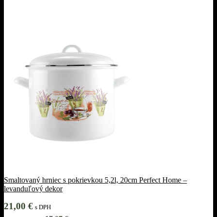
Smaltovaný hrniec s pokrievkou 5,2l, 20cm Perfect Home –
levanduľový dekor
21,00
€
s DPH