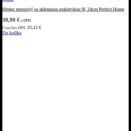
Hrniec nerezový so sklenenou pokrievkou 9l, 24cm Perfect Home
30,90
€
s DPH
25,12
€
Cena bez DPH:
Do košíka