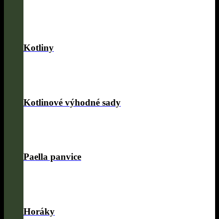
Kotliny
Kotlinové výhodné sady
Paella panvice
Horáky