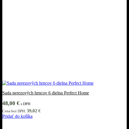
Sada nerezových hrncov 6 dielna Perfect Home
48,00
€
s DPH
39,02
€
Cena bez DPH:
Pridať do košíka