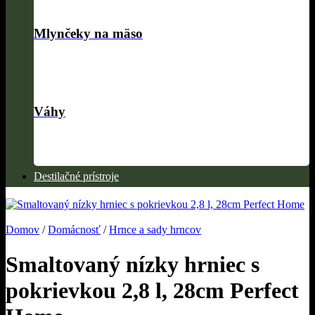
Mlynčeky na mäso
Váhy
Destilačné prístroje
Domov
/
Domácnosť
/
Hrnce a sady hrncov
Smaltovaný nízky hrniec s
pokrievkou 2,8 l, 28cm Perfect