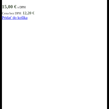
15,00
€
s DPH
12,20
€
Cena bez DPH:
Pridať do košíka