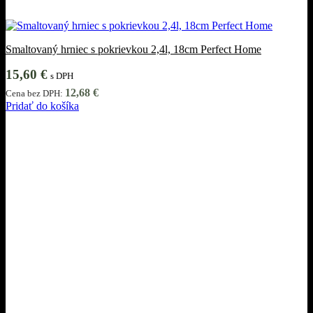
Smaltovaný hrniec s pokrievkou 2,4l, 18cm Perfect Home
15,60
€
s DPH
12,68
€
Cena bez DPH:
Pridať do košíka