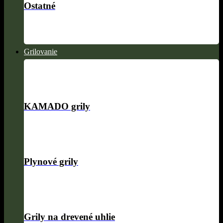
Ostatné
Grilovanie
KAMADO grily
Plynové grily
Grily na drevené uhlie