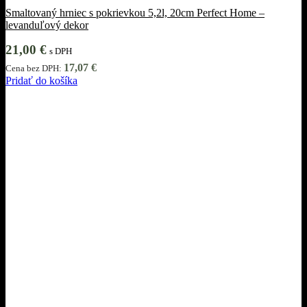
Smaltovaný hrniec s pokrievkou 5,2l, 20cm Perfect Home –
levanduľový dekor
21,00
€
s DPH
17,07
€
Cena bez DPH:
Pridať do košíka