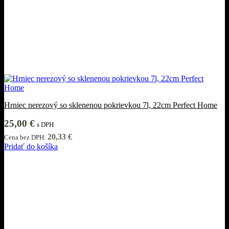
Hrniec nerezový so sklenenou pokrievkou 7l, 22cm Perfect Home
25,00
€
s DPH
20,33
€
Cena bez DPH:
Pridať do košíka