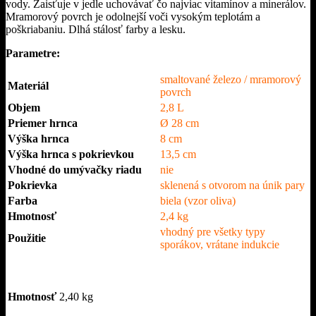
vody. Zaisťuje v jedle uchovávať čo najviac vitamínov a minerálov.
Mramorový povrch je odolnejší voči vysokým teplotám a
poškriabaniu. Dlhá stálosť farby a lesku.
Parametre:
smaltované železo / mramorový
Materiál
povrch
Objem
2,8 L
Priemer hrnca
Ø 28 cm
Výška hrnca
8 cm
Výška hrnca s pokrievkou
13,5 cm
Vhodné do umývačky riadu
nie
Pokrievka
sklenená s otvorom na únik pary
Farba
biela (vzor oliva)
Hmotnosť
2,4 kg
vhodný pre všetky typy
Použitie
sporákov, vrátane indukcie
Hmotnosť
2,40 kg