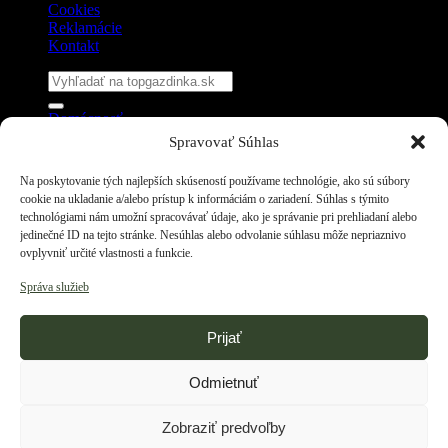
Cookies
Reklamácie
Kontakt
Hľadať:
Domácnosť
Grilovanie
Spravovať Súhlas
Kotlíky a kotliny
Drobnochov – stroje
Na poskytovanie tých najlepších skúseností používame technológie, ako sú súbory
Destilačné prístroje
cookie na ukladanie a/alebo prístup k informáciám o zariadení. Súhlas s týmito
Prihlásenie
technológiami nám umožní spracovávať údaje, ako je správanie pri prehliadaní alebo
jedinečné ID na tejto stránke. Nesúhlas alebo odvolanie súhlasu môže nepriaznivo
Prihlásenie
ovplyvniť určité vlastnosti a funkcie.
Správa služieb
Povinné
Používateľské meno alebo e-mailová adresa
*
Prijať
Povinné
Heslo
*
Odmietnuť
Zapamätať si ma
Prihlásiť
Zabudli ste heslo?
Zobraziť predvoľby