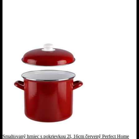
Smaltovaný hrniec s pokrievkou 2l, 16cm červený Perfect Home