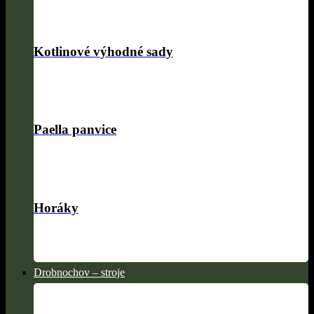
Kotlinové výhodné sady
Paella panvice
Horáky
Drobnochov – stroje