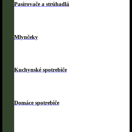
Pasírovače a strúhadlá
Mlynčeky
Kuchynské spotrebiče
Domáce spotrebiče