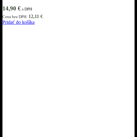
14,90
€
s DPH
12,11
€
Cena bez DPH:
Pridať do košíka
Informácie
Obchodné podmienky
Ochrana osobných údajov
Cookies
Reklamácie
Odstúpiť od zmluvy tu
Pri nákupe
O nás
Dodanie a platba
Ako nakupovať