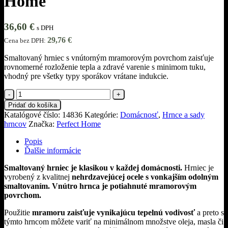
Home
36,60
€
s DPH
29,76
€
Cena bez DPH:
Smaltovaný hrniec s vnútorným mramorovým povrchom zaisťuje
rovnomerné rozloženie tepla a zdravé varenie s minimom tuku,
vhodný pre všetky typy sporákov vrátane indukcie.
množstvo
Smaltovaný
Pridať do košíka
nízky
Katalógové číslo:
14836
Kategórie:
Domácnosť
,
Hrnce a sady
hrniec
hrncov
Značka:
Perfect Home
s
pokrievkou
Popis
2,8
Ďalšie informácie
l,
28cm
Smaltovaný hrniec je klasikou v každej domácnosti.
Hrniec je
Perfect
vyrobený z kvalitnej
nehrdzavejúcej ocele s vonkajším odolným
Home
smaltovaním. Vnútro hrnca je potiahnuté mramorovým
povrchom.
Použitie
mramoru zaisťuje vynikajúcu tepelnú vodivosť
a preto s
týmto hrncom môžete variť na minimálnom množstve oleja, masla či