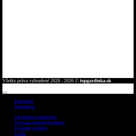
Tipy pre gazdinky
Kontakt
Fakturačné údaje
ROVAKIA s.r.o.
Družstevná 2584/25
945 01 Komárno
telefón:
+421 944 239 959
e-mail:
info@topgazdinka.sk
Všetky práva vyhradené 2020 - 2026 ©
topgazdinka.sk
Kategórie
Informácie
Obchodné podmienky
Ochrana osobných údajov
Dodanie a platba
O nás