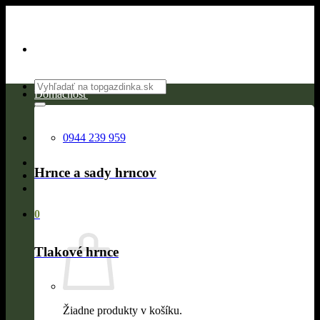
Skip
to
content
Hľadať:
Domácnosť
0944 239 959
Hrnce a sady hrncov
0
Tlakové hrnce
Žiadne produkty v košíku.