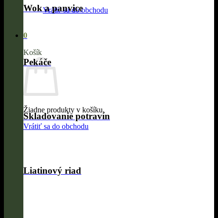
Wok a panvice
Vrátiť sa do obchodu
0
Košík
Pekáče
Žiadne produkty v košíku.
Skladovanie potravín
Vrátiť sa do obchodu
Liatinový riad