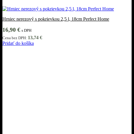
Hrniec nerezový s pokrievkou 2,5 l, 18cm Perfect Home
16,90
€
s DPH
13,74
€
Cena bez DPH:
Pridať do košíka