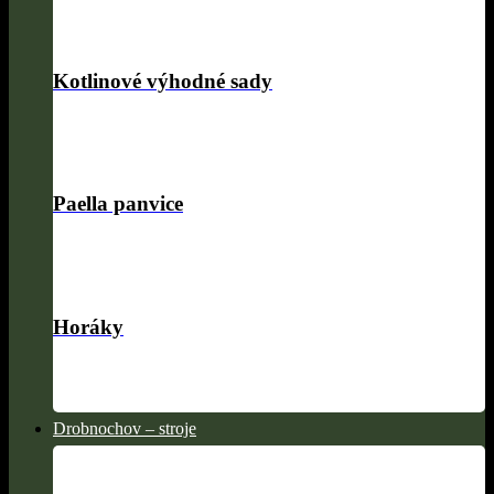
Kotlinové výhodné sady
Paella panvice
Horáky
Drobnochov – stroje