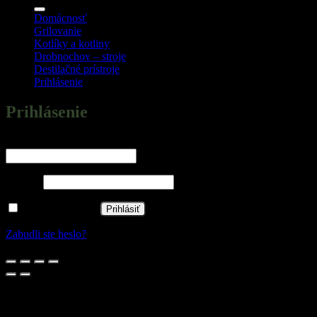
Domácnosť
Grilovanie
Kotlíky a kotliny
Drobnochov – stroje
Destilačné prístroje
Prihlásenie
Prihlásenie
Povinné
Používateľské meno alebo e-mailová adresa
*
Povinné
Heslo
*
Zapamätať si ma
Prihlásiť
Zabudli ste heslo?