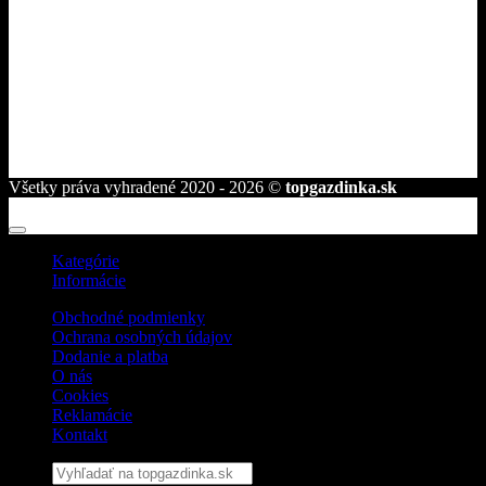
ROVAKIA s.r.o.
Družstevná 2584/25
945 01 Komárno
telefón:
+421 944 239 959
e-mail:
info@topgazdinka.sk
Všetky práva vyhradené 2020 - 2026 ©
topgazdinka.sk
Kategórie
Informácie
Obchodné podmienky
Ochrana osobných údajov
Dodanie a platba
O nás
Cookies
Reklamácie
Kontakt
Hľadať: