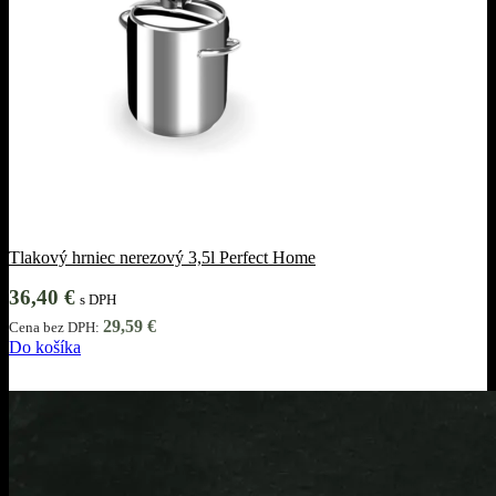
Tlakový hrniec nerezový 3,5l Perfect Home
36,40
€
s DPH
29,59
€
Cena bez DPH:
Do košíka