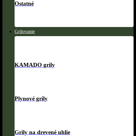
Ostatné
Grilovanie
KAMADO grily
Plynové grily
Grily na drevené uhlie