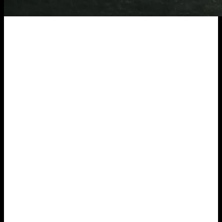
Informácie
Obchodné podmienky
Ochrana osobných údajov
Cookies
Reklamácie
Odstúpiť od zmluvy tu
Pri nákupe
O nás
Dodanie a platba
Ako nakupovať
Tipy pre gazdinky
Kontakt
Fakturačné údaje