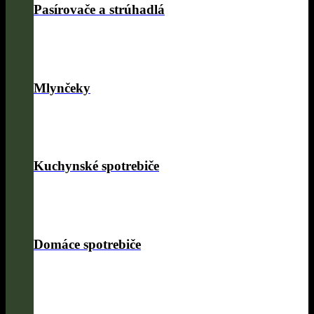
Pasírovače a strúhadlá
Mlynčeky
Kuchynské spotrebiče
Domáce spotrebiče