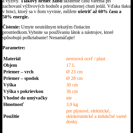
a výživy.
Tlakový hrniec zaistí
skrátenie času varenia pri
zachovaní výživových hodnôt a prirodzenej chuti jedál. Vďaka tlaku
v hrnci, ktorý sa v ňom vyvinie, môžete
ušetriť až 60% času a
50% energie.
Čistenie:
Umyte neutrálnym tekutým čistiacim
prostriedkom.
Vyhnite sa používaniu látok a nástrojov, ktoré
spôsobujú poškriabanie!
Nenamáčajte!
Parametre:
Materiál
nerezová oceľ / plast
Objem
17 L
Priemer – vrch
Ø 23 cm
Priemer – spodok
Ø 28 cm
Výška
30 cm
Výška s pokrievkou
36 cm
Vhodné do umývačky
nie
Hmotnosť
3,9 kg
pre plynové, elektrické,
Použitie
sklokeramické a indukčné varné
dosky