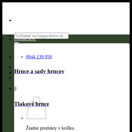
Skip
to
content
Hľadať:
Domácnosť
0944 239 959
Hrnce a sady hrncov
0
Tlakové hrnce
Žiadne produkty v košíku.