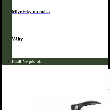
Mlynčeky na mäso
Váhy
Destilačné prístroje