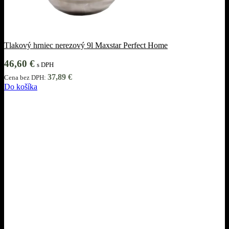
Tlakový hrniec nerezový 9l Maxstar Perfect Home
46,60
€
s DPH
37,89
€
Cena bez DPH:
Do košíka