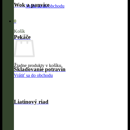
Wok a panvice
Vrátiť sa do obchodu
0
Košík
Pekáče
Žiadne produkty v košíku.
Skladovanie potravín
Vrátiť sa do obchodu
Liatinový riad