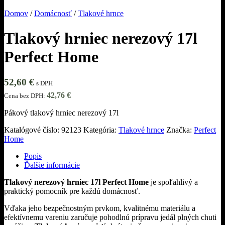
Domov
/
Domácnosť
/
Tlakové hrnce
Tlakový hrniec nerezový 17l
Perfect Home
52,60
€
s DPH
42,76
€
Cena bez DPH:
Pákový tlakový hrniec nerezový 17l
Katalógové číslo:
92123
Kategória:
Tlakové hrnce
Značka:
Perfect
Home
Popis
Ďalšie informácie
Tlakový nerezový hrniec 17l Perfect Home
je spoľahlivý a
praktický pomocník pre každú domácnosť.
Vďaka jeho bezpečnostným prvkom, kvalitnému materiálu a
efektívnemu vareniu zaručuje pohodlnú prípravu jedál plných chuti