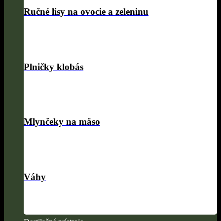
Ručné lisy na ovocie a zeleninu
Plničky klobás
Mlynčeky na mäso
Váhy