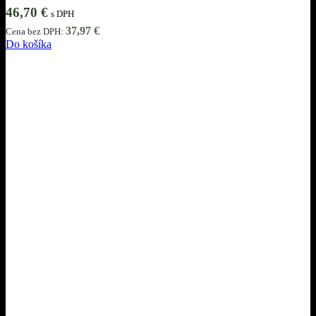
46,70
€
s DPH
37,97
€
Cena bez DPH:
Do košíka