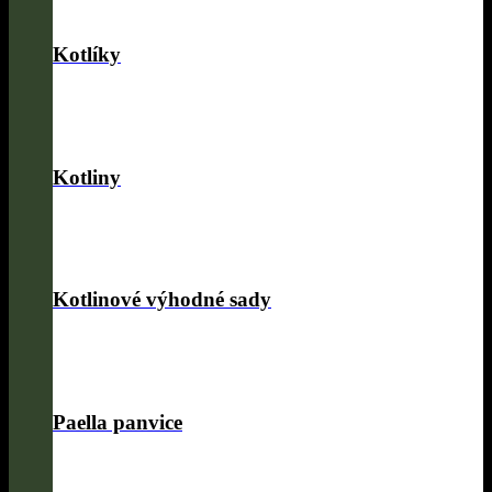
Kotlíky
Kotliny
Kotlinové výhodné sady
Paella panvice