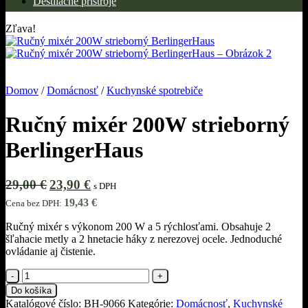
Destilačné prístroje
Zľava!
Domov
/
Domácnosť
/
Kuchynské spotrebiče
Ručný mixér 200W strieborný
BerlingerHaus
Pôvodná
Aktuálna
29,00
€
23,90
€
s DPH
cena
cena
19,43
€
Cena bez DPH:
bola:
je:
29,00 €.
23,90 €.
Ručný mixér s výkonom 200 W a 5 rýchlosťami. Obsahuje 2
šľahacie metly a 2 hnetacie háky z nerezovej ocele. Jednoduché
ovládanie aj čistenie.
množstvo
Ručný
Do košíka
mixér
Katalógové číslo:
BH-9066
Kategórie:
Domácnosť
,
Kuchynské