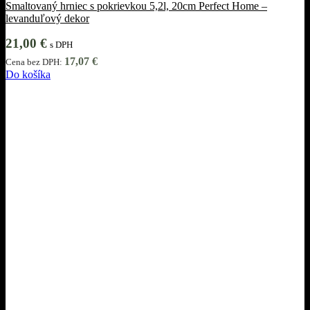
Smaltovaný hrniec s pokrievkou 5,2l, 20cm Perfect Home –
levanduľový dekor
21,00
€
s DPH
17,07
€
Cena bez DPH:
Do košíka