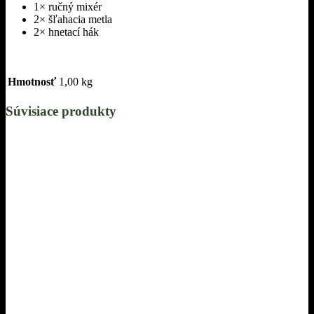
1× ručný mixér
2× šľahacia metla
2× hnetací hák
Hmotnosť
1,00 kg
Súvisiace produkty