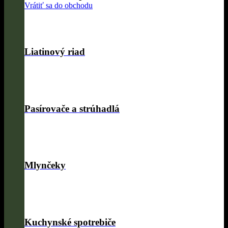
Vrátiť sa do obchodu
Liatinový riad
Pasírovače a strúhadlá
Mlynčeky
Kuchynské spotrebiče