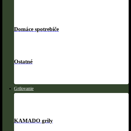
Domáce spotrebiče
Ostatné
Grilovanie
KAMADO grily