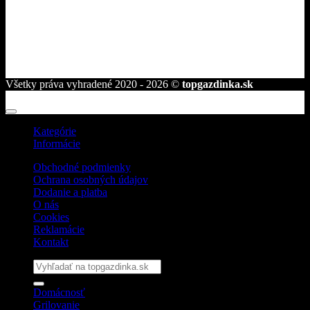
telefón:
+421 944 239 959
e-mail:
info@topgazdinka.sk
Všetky práva vyhradené 2020 - 2026 ©
topgazdinka.sk
Kategórie
Informácie
Obchodné podmienky
Ochrana osobných údajov
Dodanie a platba
O nás
Cookies
Reklamácie
Kontakt
Hľadať:
Domácnosť
Grilovanie