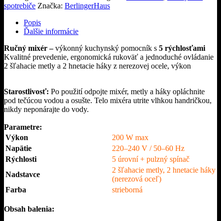
200W
spotrebiče
Značka:
BerlingerHaus
strieborný
BerlingerHaus
Popis
Ďalšie informácie
Ručný mixér –
výkonný kuchynský pomocník s
5 rýchlosťami
Kvalitné prevedenie, ergonomická rukoväť a jednoduché ovládanie
2 šľahacie metly a 2 hnetacie háky z nerezovej ocele, výkon
Starostlivosť:
Po použití odpojte mixér, metly a háky opláchnite
pod tečúcou vodou a osušte. Telo mixéra utrite vlhkou handričkou,
nikdy neponárajte do vody.
Parametre:
Výkon
200 W max
Napätie
220–240 V / 50–60 Hz
Rýchlosti
5 úrovní + pulzný spínač
2 šľahacie metly, 2 hnetacie háky
Nadstavce
(nerezová oceľ)
Farba
strieborná
Obsah balenia: