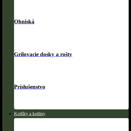
Ohniská
Grilovacie dosky a rošty
Príslušenstvo
Kotlíky a kotliny