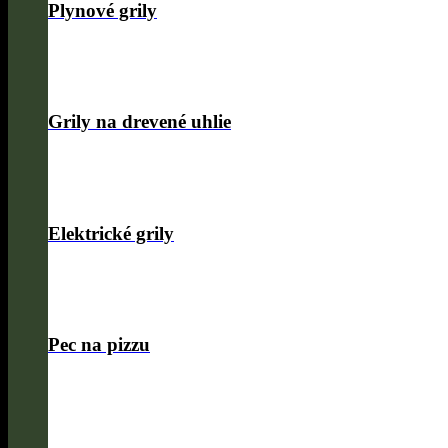
Plynové grily
Grily na drevené uhlie
Elektrické grily
Pec na pizzu