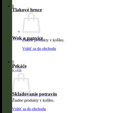
0
Tlakové hrnce
Wok a panvice
Žiadne produkty v košíku.
Vrátiť sa do obchodu
0
Pekáče
Košík
Skladovanie potravín
Žiadne produkty v košíku.
Vrátiť sa do obchodu