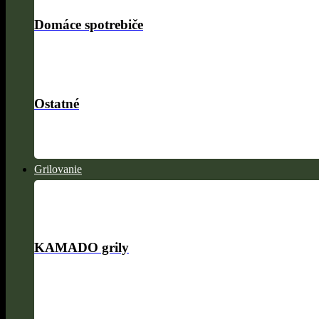
Domáce spotrebiče
Ostatné
Grilovanie
KAMADO grily