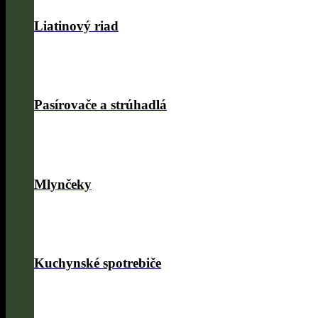
Liatinový riad
Pasírovače a strúhadlá
Mlynčeky
Kuchynské spotrebiče