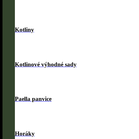
Kotliny
Kotlinové výhodné sady
Paella panvice
Horáky