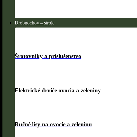
Drobnochov – stroje
Šrotovníky a príslušenstvo
Elektrické drviče ovocia a zeleniny
Ručné lisy na ovocie a zeleninu