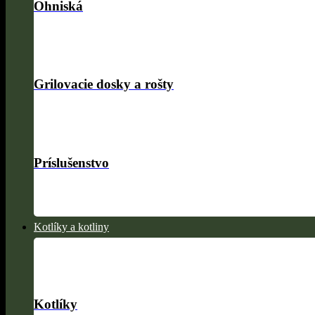
Ohniská
Grilovacie dosky a rošty
Príslušenstvo
Kotlíky a kotliny
Kotlíky