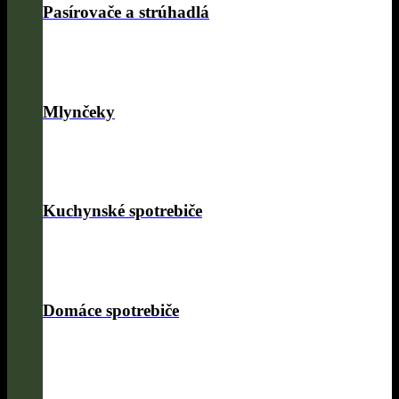
Pasírovače a strúhadlá
Mlynčeky
Kuchynské spotrebiče
Domáce spotrebiče