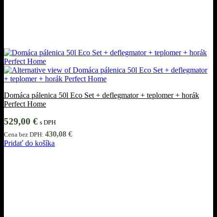
Domáca pálenica 50l Eco Set + deflegmator + teplomer + horák
Perfect Home
529,00
€
s DPH
430,08
€
Cena bez DPH:
Pridať do košíka