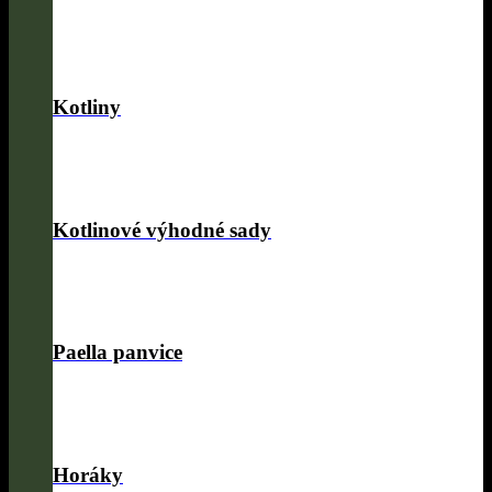
Kotliny
Kotlinové výhodné sady
Paella panvice
Horáky