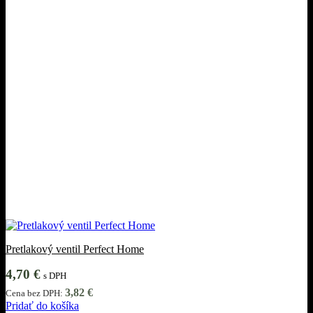
Pretlakový ventil Perfect Home
4,70
€
s DPH
3,82
€
Cena bez DPH:
Pridať do košíka