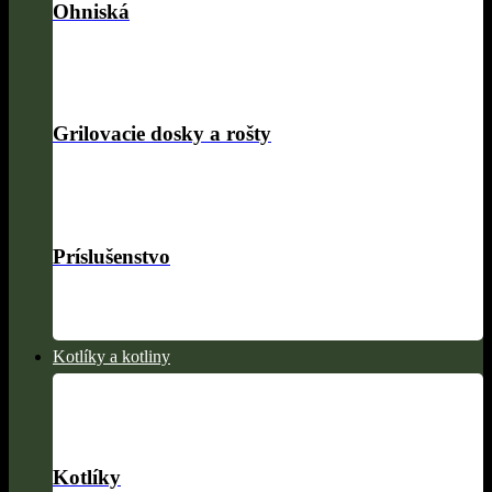
Ohniská
Grilovacie dosky a rošty
Príslušenstvo
Kotlíky a kotliny
Kotlíky