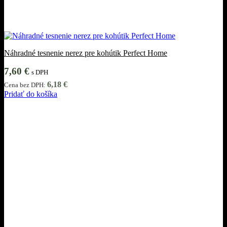
Náhradné tesnenie nerez pre kohútik Perfect Home
7,60
€
s DPH
6,18
€
Cena bez DPH:
Pridať do košíka