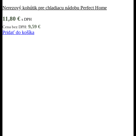
Nerezový kohútik pre chladiacu nádobu Perfect Home
11,80
€
s DPH
9,59
€
Cena bez DPH:
Pridať do košíka