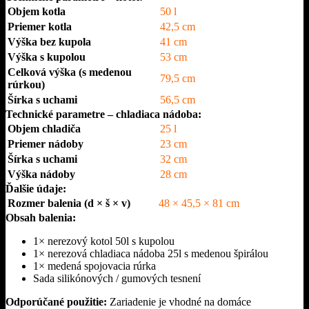
Objem kotla
50 l
Priemer kotla
42,5 cm
Výška bez kupola
41 cm
Výška s kupolou
53 cm
Celková výška (s medenou
79,5 cm
rúrkou)
Šírka s uchami
56,5 cm
Technické parametre – chladiaca nádoba:
Objem chladiča
25 l
Priemer nádoby
23 cm
Šírka s uchami
32 cm
Výška nádoby
28 cm
Ďalšie údaje:
Rozmer balenia (d × š × v)
48 × 45,5 × 81 cm
Obsah balenia:
1× nerezový kotol 50l s kupolou
1× nerezová chladiaca nádoba 25l s medenou špirálou
1× medená spojovacia rúrka
Sada silikónových / gumových tesnení
Odporúčané použitie:
Zariadenie je vhodné na domáce