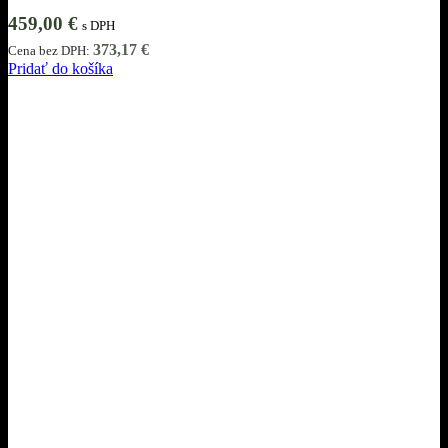
459,00
€
s DPH
373,17
€
Cena bez DPH:
Pridať do košíka