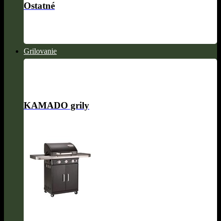
Ostatné
Grilovanie
KAMADO grily