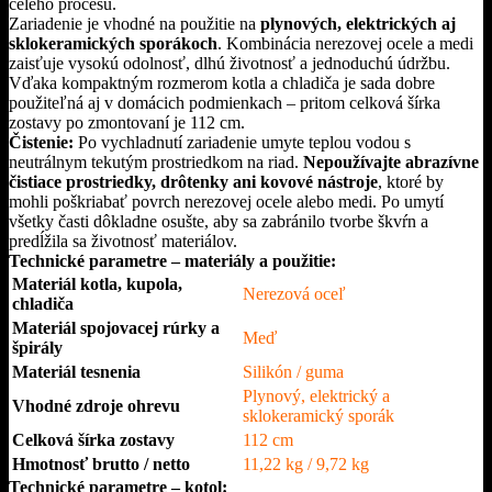
celého procesu.
Zariadenie je vhodné na použitie na
plynových, elektrických aj
sklokeramických sporákoch
. Kombinácia nerezovej ocele a medi
zaisťuje vysokú odolnosť, dlhú životnosť a jednoduchú údržbu.
Vďaka kompaktným rozmerom kotla a chladiča je sada dobre
použiteľná aj v domácich podmienkach – pritom celková šírka
zostavy po zmontovaní je 112 cm.
Čistenie:
Po vychladnutí zariadenie umyte teplou vodou s
neutrálnym tekutým prostriedkom na riad.
Nepoužívajte abrazívne
čistiace prostriedky, drôtenky ani kovové nástroje
, ktoré by
mohli poškriabať povrch nerezovej ocele alebo medi. Po umytí
všetky časti dôkladne osušte, aby sa zabránilo tvorbe škvŕn a
predĺžila sa životnosť materiálov.
Technické parametre – materiály a použitie:
Materiál kotla, kupola,
Nerezová oceľ
chladiča
Materiál spojovacej rúrky a
Meď
špirály
Materiál tesnenia
Silikón / guma
Plynový, elektrický a
Vhodné zdroje ohrevu
sklokeramický sporák
Celková šírka zostavy
112 cm
Hmotnosť brutto / netto
11,22 kg / 9,72 kg
Technické parametre – kotol: