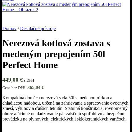
Domov
/
Destilačné prístroje
Nerezová kotlová zostava s
medeným prepojením 50l
Perfect Home
449,00
€
s DPH
365,04
€
Cena bez DPH:
Kompaktná domáca nerezová sada 50l s medenou rúrkou a
chladiacou nádobou, určená na zahrievanie a spracovanie ovocných
zmesí, výluhov a ďalších tekutín. Stabilná konštrukcia, rovnomerný
ohrev a účinné ochladzovanie pár zaisťujú spoľahlivú a bezpečnú
prevádzku na plynových, elektrických i sklokeramických varičoch.