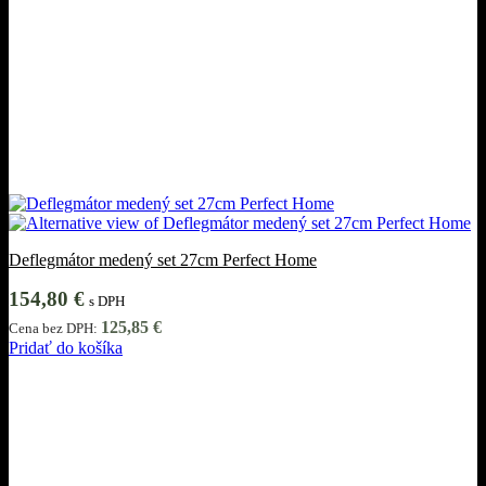
Deflegmátor medený set 27cm Perfect Home
154,80
€
s DPH
125,85
€
Cena bez DPH:
Pridať do košíka