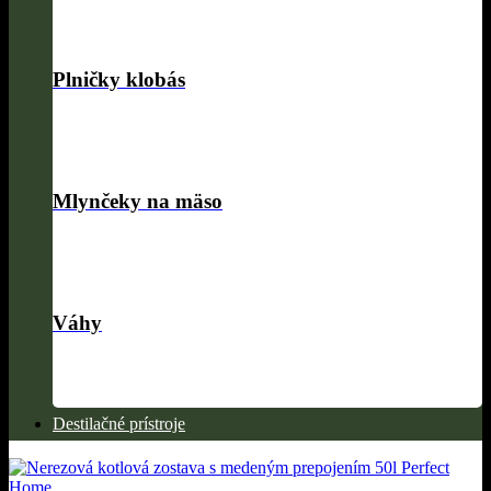
Plničky klobás
Mlynčeky na mäso
Váhy
Destilačné prístroje