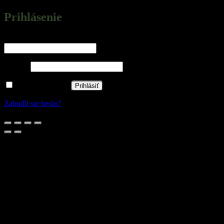
Prihlásenie
Povinné
Používateľské meno alebo e-mailová adresa
*
Povinné
Heslo
*
Zapamätať si ma
Prihlásiť
Zabudli ste heslo?