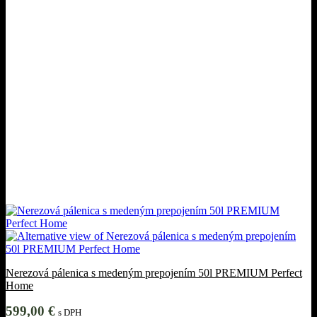
Nerezová pálenica s medeným prepojením 50l PREMIUM Perfect
Home
599,00
€
s DPH