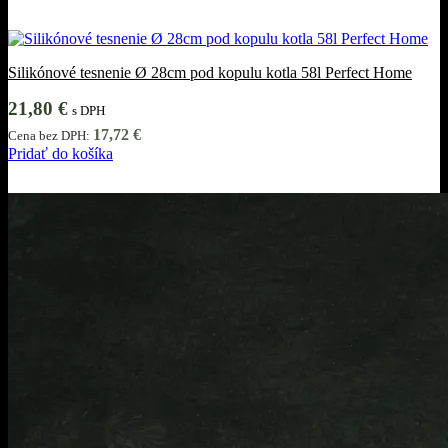
Silikónové tesnenie Ø 28cm pod kopulu kotla 58l Perfect Home
21,80
€
s DPH
17,72
€
Cena bez DPH:
Pridať do košíka