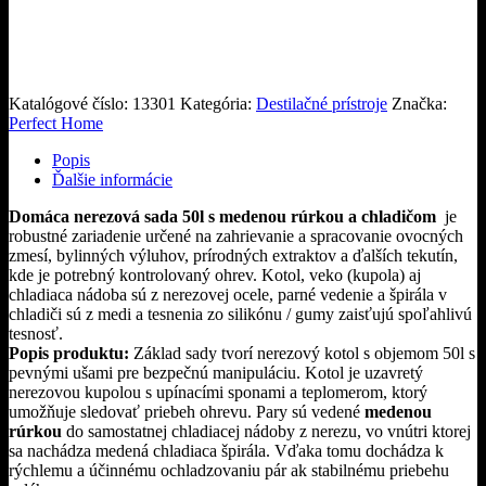
Katalógové číslo:
13301
Kategória:
Destilačné prístroje
Značka:
Perfect Home
Popis
Ďalšie informácie
Domáca nerezová sada 50l s medenou rúrkou a chladičom
je
robustné zariadenie určené na zahrievanie a spracovanie ovocných
zmesí, bylinných výluhov, prírodných extraktov a ďalších tekutín,
kde je potrebný kontrolovaný ohrev. Kotol, veko (kupola) aj
chladiaca nádoba sú z nerezovej ocele, parné vedenie a špirála v
chladiči sú z medi a tesnenia zo silikónu / gumy zaisťujú spoľahlivú
tesnosť.
Popis produktu:
Základ sady tvorí nerezový kotol s objemom 50l s
pevnými ušami pre bezpečnú manipuláciu. Kotol je uzavretý
nerezovou kupolou s upínacími sponami a teplomerom, ktorý
umožňuje sledovať priebeh ohrevu. Pary sú vedené
medenou
rúrkou
do samostatnej chladiacej nádoby z nerezu, vo vnútri ktorej
sa nachádza medená chladiaca špirála. Vďaka tomu dochádza k
rýchlemu a účinnému ochladzovaniu pár ak stabilnému priebehu